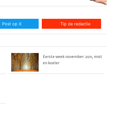
Post op X
Tip de redactie
Eerste week november: zon, mist
en koeler