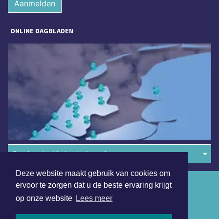
Aanmelden
ONLINE DAGBLADEN
Overige dagbladen in de regio
Deze website maakt gebruik van cookies om
Algemene voorwaarden
ervoor te zorgen dat u de beste ervaring krijgt
op onze website
Lees meer
Disclaimer
Privacy Statement