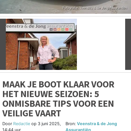
Vorige
V
MAAK JE BOOT KLAAR VOOR
HET NIEUWE SEIZOEN: 5
ONMISBARE TIPS VOOR EEN
VEILIGE VAART
Door
Redactie
op
3 juni 2025,
Bron:
Veenstra & de Jong
14:44 uur
Assurantiën