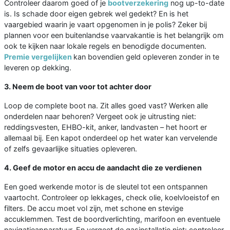
Controleer daarom goed of je
bootverzekering
nog up-to-date
is. Is schade door eigen gebrek wel gedekt? En is het
vaargebied waarin je vaart opgenomen in je polis? Zeker bij
plannen voor een buitenlandse vaarvakantie is het belangrijk om
ook te kijken naar lokale regels en benodigde documenten.
Premie vergelijken
kan bovendien geld opleveren zonder in te
leveren op dekking.
3. Neem de boot van voor tot achter door
Loop de complete boot na. Zit alles goed vast? Werken alle
onderdelen naar behoren? Vergeet ook je uitrusting niet:
reddingsvesten, EHBO-kit, anker, landvasten – het hoort er
allemaal bij. Een kapot onderdeel op het water kan vervelende
of zelfs gevaarlijke situaties opleveren.
4. Geef de motor en accu de aandacht die ze verdienen
Een goed werkende motor is de sleutel tot een ontspannen
vaartocht. Controleer op lekkages, check olie, koelvloeistof en
filters. De accu moet vol zijn, met schone en stevige
accuklemmen. Test de boordverlichting, marifoon en eventuele
navigatieapparatuur. En vergeet de gasinstallatie niet: controleer