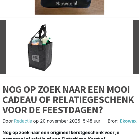
Vorige
V
NOG OP ZOEK NAAR EEN MOOI
CADEAU OF RELATIEGESCHENK
VOOR DE FEESTDAGEN?
Door
Redactie
op
20 november 2025, 5:48 uur
Bron:
Ekowax
Nog op zoek naar een origineel kerstgeschenk voor je
personeel of relatie of een Sinterklaas, Kerst of