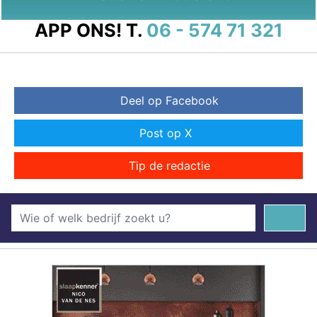
APP ONS!
T.
06 - 574 71 321
Deel op Facebook
Post op X
Tip de redactie