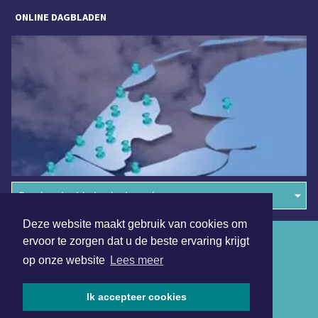
ONLINE DAGBLADEN
Overige dagbladen in de regio
Deze website maakt gebruik van cookies om
Algemene voorwaarden
ervoor te zorgen dat u de beste ervaring krijgt
op onze website
Lees meer
Disclaimer
Privacy Statement
Ik accepteer cookies