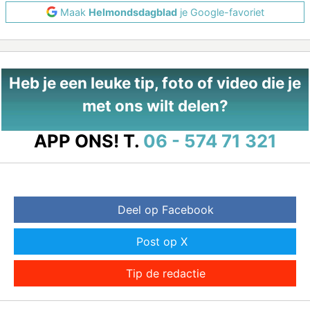
Maak
Helmondsdagblad
je Google-favoriet
Heb je een leuke tip, foto of video die je
met ons wilt delen?
APP ONS!
T.
06 - 574 71 321
Deel op Facebook
Post op X
Tip de redactie