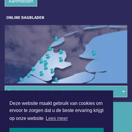
Aanmelden
ONLINE DAGBLADEN
Overige dagbladen in de regio
Deze website maakt gebruik van cookies om
Algemene voorwaarden
ervoor te zorgen dat u de beste ervaring krijgt
op onze website
Lees meer
Disclaimer
Privacy Statement