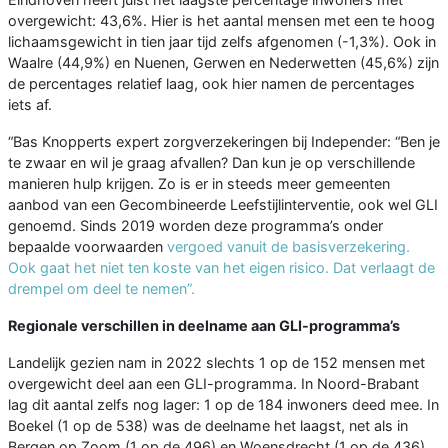
overgewicht: 43,6%. Hier is het aantal mensen met een te hoog
lichaamsgewicht in tien jaar tijd zelfs afgenomen (-1,3%). Ook in
Waalre (44,9%) en Nuenen, Gerwen en Nederwetten (45,6%) zijn
de percentages relatief laag, ook hier namen de percentages
iets af.
“Bas Knopperts expert zorgverzekeringen bij Independer: “Ben je
te zwaar en wil je graag afvallen? Dan kun je op verschillende
manieren hulp krijgen. Zo is er in steeds meer gemeenten
aanbod van een Gecombineerde Leefstijlinterventie, ook wel GLI
genoemd. Sinds 2019 worden deze programma’s onder
bepaalde voorwaarden
vergoed
vanuit de basisverzekering.
Ook gaat het niet ten koste van het eigen risico. Dat verlaagt de
drempel om deel te nemen”.
Regionale verschillen in deelname aan GLI-programma’s
Landelijk gezien nam in 2022 slechts 1 op de 152 mensen met
overgewicht deel aan een GLI-programma. In Noord-Brabant
lag dit aantal zelfs nog lager: 1 op de 184 inwoners deed mee. In
Boekel (1 op de 538) was de deelname het laagst, net als in
Bergen op Zoom (1 op de 496) en Woensdrecht (1 op de 436).