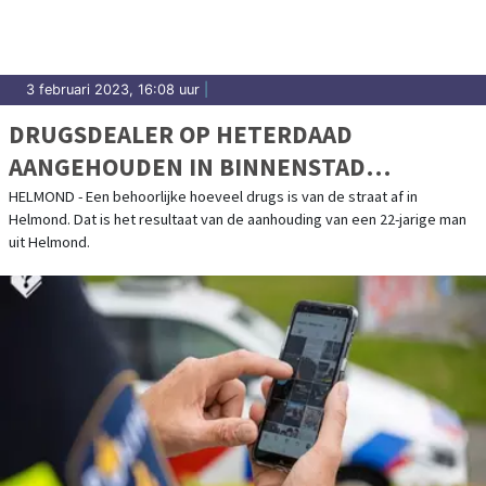
3 februari 2023, 16:08 uur
|
DRUGSDEALER OP HETERDAAD
AANGEHOUDEN IN BINNENSTAD
HELMOND
HELMOND - Een behoorlijke hoeveel drugs is van de straat af in
Helmond. Dat is het resultaat van de aanhouding van een 22-jarige man
uit Helmond.