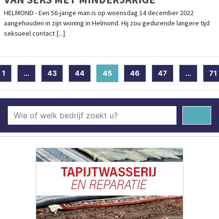
HELMOND - Een 56-jarige man is op woensdag 14 december 2022
aangehouden in zijn woning in Helmond. Hij zou gedurende langere tijd
seksueel contact [...]
1
...
43
44
45
(current)
46
47
...
71