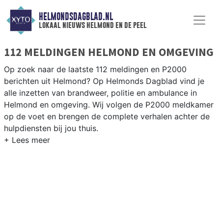
HELMONDSDAGBLAD.NL
lokaal nieuws helmond en de peel
112 MELDINGEN HELMOND EN OMGEVING
Op zoek naar de laatste 112 meldingen en P2000
berichten uit Helmond? Op Helmonds Dagblad vind je
alle inzetten van brandweer, politie en ambulance in
Helmond en omgeving. Wij volgen de P2000 meldkamer
op de voet en brengen de complete verhalen achter de
hulpdiensten bij jou thuis.
P2000 MELDINGEN HELMOND
Van incidenten op de A67 en de N270 tot meldingen in
Helmond-West, Brandevoort en de bedrijventerreinen
rondom de Automotive Campus — onze redactie brengt
het nieuws.