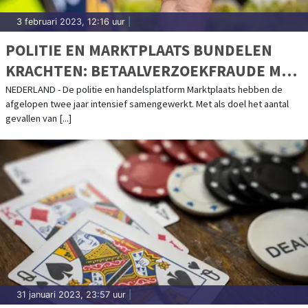
3 februari 2023, 12:16 uur
|
POLITIE EN MARKTPLAATS BUNDELEN
KRACHTEN: BETAALVERZOEKFRAUDE MET
RUIM 75% AFGENOMEN
NEDERLAND - De politie en handelsplatform Marktplaats hebben de
afgelopen twee jaar intensief samengewerkt. Met als doel het aantal
gevallen van [...]
31 januari 2023, 23:57 uur
|