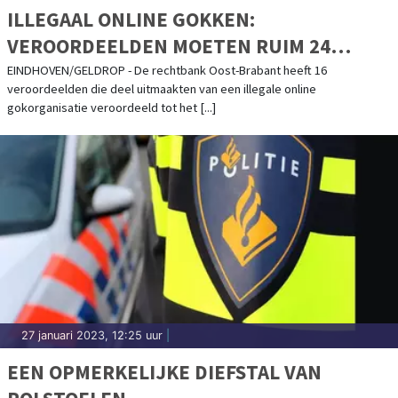
ILLEGAAL ONLINE GOKKEN:
VEROORDEELDEN MOETEN RUIM 24
MILJOEN EURO AFSTAAN
EINDHOVEN/GELDROP - De rechtbank Oost-Brabant heeft 16
veroordeelden die deel uitmaakten van een illegale online
gokorganisatie veroordeeld tot het [...]
27 januari 2023, 12:25 uur
|
EEN OPMERKELIJKE DIEFSTAL VAN