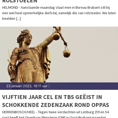
ROLSTOELEN
HELMOND - Aanstaande maandag staat men in Bureau Brabant stil bij
een wel heel opmerkelijke diefstal, namelijk die van rolstoelen. We laten
beelden [...]
23 januari 2023, 18:11 uur
|
VIJFTIEN JAAR CEL EN TBS GEËIST IN
SCHOKKENDE ZEDENZAAK ROND OPPAS
HERKENBOSCH/HEEL - Tegen twee verdachten uit Limburg (59 en 54
jaar) heeft het Openbaar Ministerie (OM) in Oost-Brabant maandag