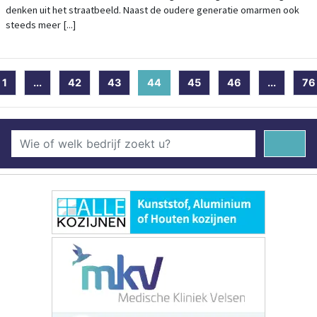
denken uit het straatbeeld. Naast de oudere generatie omarmen ook
steeds meer [...]
1
...
42
43
44
(current)
45
46
...
76