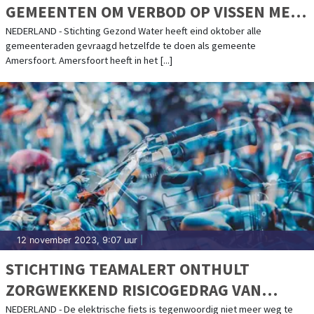
GEMEENTEN OM VERBOD OP VISSEN MET
LOOD
NEDERLAND - Stichting Gezond Water heeft eind oktober alle
gemeenteraden gevraagd hetzelfde te doen als gemeente
Amersfoort. Amersfoort heeft in het [...]
12 november 2023, 9:07 uur
|
STICHTING TEAMALERT ONTHULT
ZORGWEKKEND RISICOGEDRAG VAN
JONGEREN OP ELEKTRISCHE FIETS
NEDERLAND - De elektrische fiets is tegenwoordig niet meer weg te