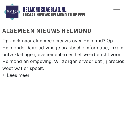
HELMONDSDAGBLAD.NL
lokaal nieuws helmond en de peel
ALGEMEEN NIEUWS HELMOND
Op zoek naar algemeen nieuws over Helmond? Op
Helmonds Dagblad vind je praktische informatie, lokale
ontwikkelingen, evenementen en het weerbericht voor
Helmond en omgeving. Wij zorgen ervoor dat jij precies
weet wat er speelt.
PRAKTISCHE INFORMATIE HELMOND
Van werkzaamheden op de A67 en de Automotive
Campus tot evenementen als het Helmond Culinair en
het weersbericht voor de regio Peelland.