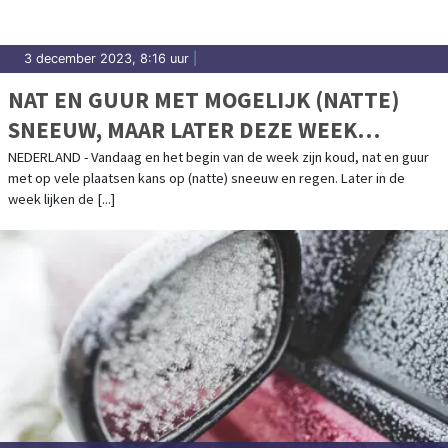
3 december 2023, 8:16 uur
|
NAT EN GUUR MET MOGELIJK (NATTE)
SNEEUW, MAAR LATER DEZE WEEK
ZACHTER
NEDERLAND - Vandaag en het begin van de week zijn koud, nat en guur
met op vele plaatsen kans op (natte) sneeuw en regen. Later in de
week lijken de [...]