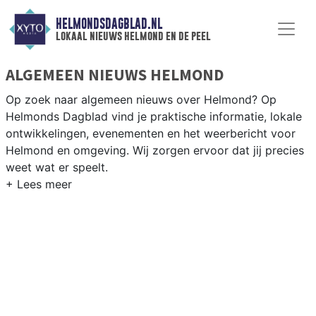
HELMONDSDAGBLAD.NL
lokaal nieuws helmond en de peel
ALGEMEEN NIEUWS HELMOND
Op zoek naar algemeen nieuws over Helmond? Op
Helmonds Dagblad vind je praktische informatie, lokale
ontwikkelingen, evenementen en het weerbericht voor
Helmond en omgeving. Wij zorgen ervoor dat jij precies
weet wat er speelt.
PRAKTISCHE INFORMATIE HELMOND
Van werkzaamheden op de A67 en de Automotive
Campus tot evenementen als het Helmond Culinair en
het weersbericht voor de regio Peelland.