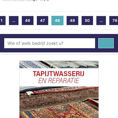
1
...
46
47
48
(current)
49
50
...
76