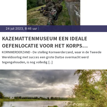
24 juli 2023, 8:46 uur
|
KAZEMATTENMUSEUM EEN IDEALE
OEFENLOCATIE VOOR HET KORPS
MARINIERS
KORNWERDERZAND - De stelling Kornwerderzand, waar in de Tweede
Wereldoorlog met succes een grote Duitse overmacht werd
tegengehouden, is nog volledig [...]