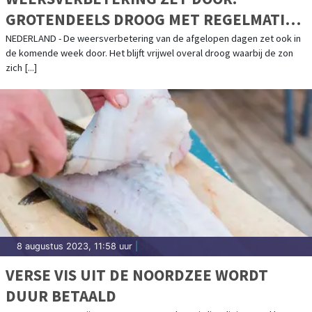
GROTENDEELS DROOG MET REGELMATIG
ZON
NEDERLAND - De weersverbetering van de afgelopen dagen zet ook in
de komende week door. Het blijft vrijwel overal droog waarbij de zon
zich [...]
8 augustus 2023, 11:58 uur
|
VERSE VIS UIT DE NOORDZEE WORDT
DUUR BETAALD