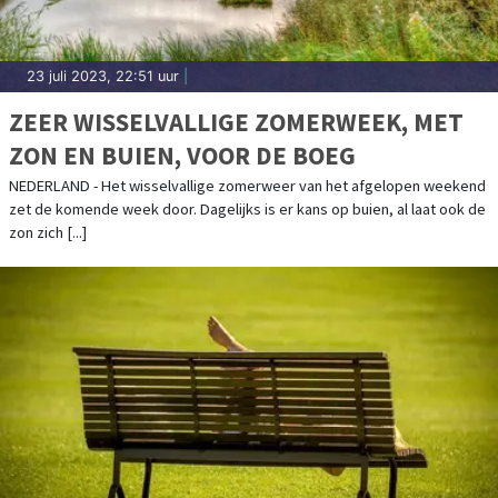
23 juli 2023, 22:51 uur
|
ZEER WISSELVALLIGE ZOMERWEEK, MET
ZON EN BUIEN, VOOR DE BOEG
NEDERLAND - Het wisselvallige zomerweer van het afgelopen weekend
zet de komende week door. Dagelijks is er kans op buien, al laat ook de
zon zich [...]