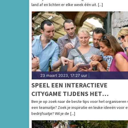
land af en lichten er elke week één uit. [...]
23 maart 2023, 17:27 uur
|
SPEEL EEN INTERACTIEVE
CITYGAME TIJDENS HET
PERSONEELSUITJE
Ben je op zoek naar de beste tips voor het organiseren 
een teamuitje? Zoek je inspiratie en leuke ideeën voor 
bedrijfsuitje? Wil je de [...]