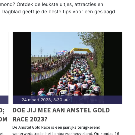
ond? Ontdek de leukste uitjes, attracties en
Dagblad geeft je de beste tips voor een geslaagd
24 maart 2023, 8:30 uur
|
D;
DOE JIJ MEE AAN AMSTEL GOLD
OM
RACE 2023?
De Amstel Gold Race is een jaarlijks terugkerend
et
wielerwedstrijd in het Limburgse heuvelland. Op zondag 16