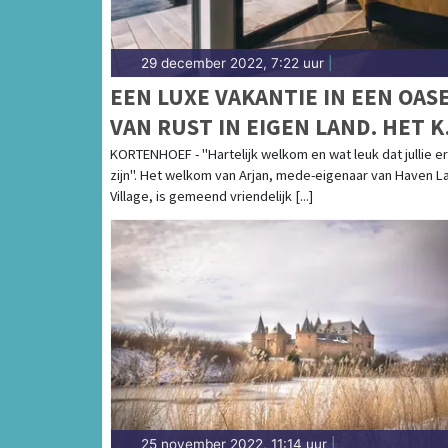
29 december 2022, 7:22 uur
|
EEN LUXE VAKANTIE IN EEN OAS
VAN RUST IN EIGEN LAND. HET 
BIJ HAVEN LAKE VILLAGE!
KORTENHOEF - "Hartelijk welkom en wat leuk dat jullie er
zijn". Het welkom van Arjan, mede-eigenaar van Haven L
Village, is gemeend vriendelijk [...]
25 november 2022, 11:14 uur
|