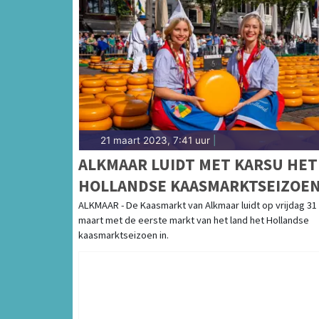
21 maart 2023, 7:41 uur
|
ALKMAAR LUIDT MET KARSU HET
HOLLANDSE KAASMARKTSEIZOE
IN
ALKMAAR - De Kaasmarkt van Alkmaar luidt op vrijdag 31
maart met de eerste markt van het land het Hollandse
kaasmarktseizoen in.