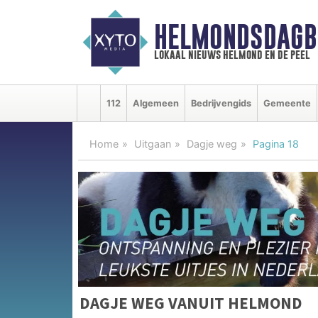
HELMONDSDAGB
lokaal nieuws helmond en de peel
112
Algemeen
Bedrijvengids
Gemeente
Home
Uitgaan
Dagje weg
Pagina 18
DAGJE WEG VANUIT HELMOND