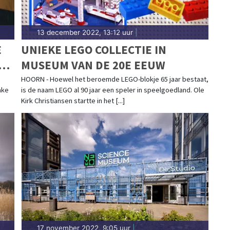
13 december 2022, 13:12 uur
|
E
UNIEKE LEGO COLLECTIE IN
KAN
MUSEUM VAN DE 20E EEUW
HOORN - Hoewel het beroemde LEGO-blokje 65 jaar bestaat,
ake
is de naam LEGO al 90 jaar een speler in speelgoedland. Ole
Kirk Christiansen startte in het [...]
17 november 2022, 9:05 uur
|