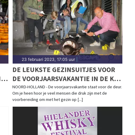
23 februari 2023, 17:05 uur
|
DE LEUKSTE GEZINSUITJES VOOR
N
DE VOORJAARSVAKANTIE IN DE KOP
VAN NOORD-HOLLAND
NOORD-HOLLAND - De voorjaarsvakantie staat voor de deur.
Om je heen hoor je veel mensen die druk zijn met de
voorbereiding om met het gezin op [...]