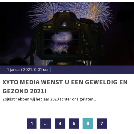
1 januari 2021, 0:01 uur
|
XYTO MEDIA WENST U EEN GEWELDIG EN
GEZOND 2021!
Zojuist hebben wij het jaar 2020 achter ons gelaten...
1
...
4
5
6
(current)
7