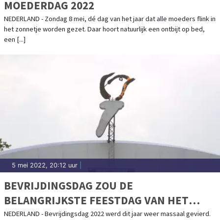
MOEDERDAG 2022
NEDERLAND - Zondag 8 mei, dé dag van het jaar dat alle moeders flink in
het zonnetje worden gezet. Daar hoort natuurlijk een ontbijt op bed,
een [...]
5 mei 2022, 20:12 uur
|
BEVRIJDINGSDAG ZOU DE
BELANGRIJKSTE FEESTDAG VAN HET
JAAR MOETEN ZIJN
NEDERLAND - Bevrijdingsdag 2022 werd dit jaar weer massaal gevierd.