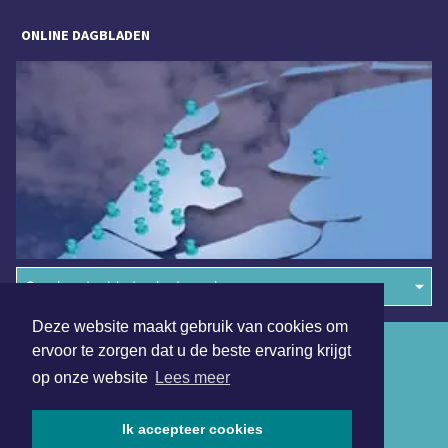
ONLINE DAGBLADEN
Overige dagbladen in de regio
Deze website maakt gebruik van cookies om
Algemene voorwaarden
ervoor te zorgen dat u de beste ervaring krijgt
op onze website
Lees meer
Disclaimer
Privacy Statement
Ik accepteer cookies