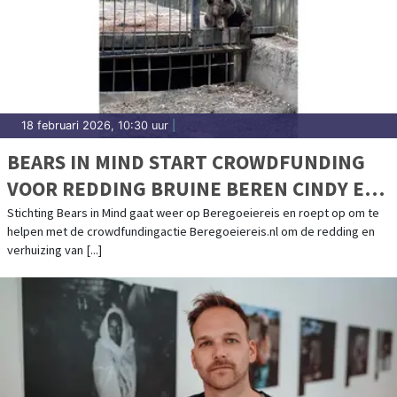
18 februari 2026, 10:30 uur
|
BEARS IN MIND START CROWDFUNDING
VOOR REDDING BRUINE BEREN CINDY EN
FELIPE UIT AZERBEIDZJAN
Stichting Bears in Mind gaat weer op Beregoeiereis en roept op om te
helpen met de crowdfundingactie Beregoeiereis.nl om de redding en
verhuizing van [...]