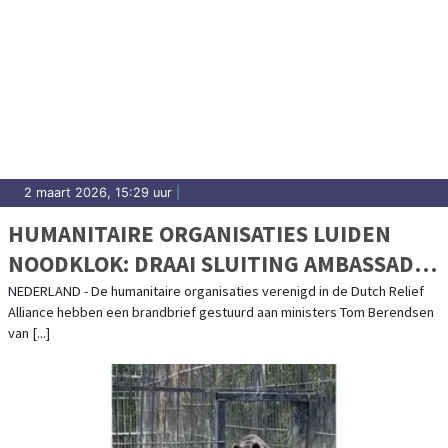
2 maart 2026, 15:29 uur
|
HUMANITAIRE ORGANISATIES LUIDEN
NOODKLOK: DRAAI SLUITING AMBASSADE
ZUID-SOEDAN TERUG
NEDERLAND - De humanitaire organisaties verenigd in de Dutch Relief
Alliance hebben een brandbrief gestuurd aan ministers Tom Berendsen
van [...]