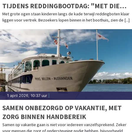
TIJDENS REDDINGBOOTDAG: "MET DIE
BOOT OVER DE GOLVEN, DAT VERGEET JE
Met grote ogen staan kinderen langs de kade terwijl reddingboten klaar
liggen voor vertrek. Bezoekers lopen binnen in het boothuis, zien de [...]
NOOIT MEER"
1 april 2026, 10:37 uur
|
SAMEN ONBEZORGD OP VAKANTIE, MET
ZORG BINNEN HANDBEREIK
Samen op vakantie gaan is niet voor iedereen vanzelfsprekend. Zeker
voor mensen die zorg of ondersteuning nodig hebben, bijvoorbeeld