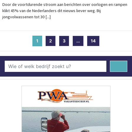
OORLOGSNIEUWS
Door de voortdurende stroom aan berichten over oorlogen en rampen
klikt 45% van de Nederlanders dit nieuws liever weg. Bij
jongvolwassenen tot 30 [...]
1
(current)
2
3
...
14