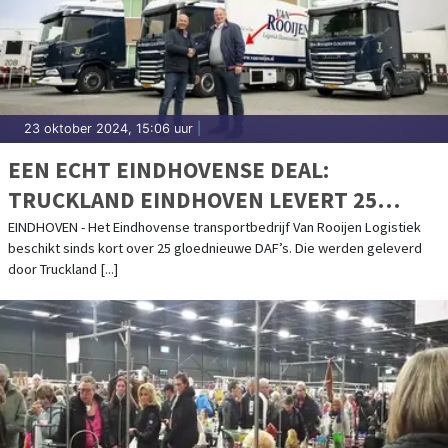
23 oktober 2024, 15:06 uur
|
EEN ECHT EINDHOVENSE DEAL:
TRUCKLAND EINDHOVEN LEVERT 25
NIEUWEGENERATIE DAF’S AAN VAN
EINDHOVEN - Het Eindhovense transportbedrijf Van Rooijen Logistiek
beschikt sinds kort over 25 gloednieuwe DAF’s. Die werden geleverd
ROOIJEN LOGISTIEK
door Truckland [...]