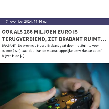
7 november 2024, 14:46 uur
|
OOK ALS 286 MILJOEN EURO IS
TERUGVERDIEND, ZET BRABANT RUIMTE
VOOR RUIMTE VOORT
BRABANT - De provincie Noord-Brabant gaat door met Ruimte voor
Ruimte (RvR). Daardoor kan de maatschappelijke ontwikkelaar actief
blijven in de [...]