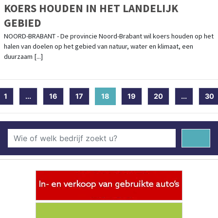
KOERS HOUDEN IN HET LANDELIJK
GEBIED
NOORD-BRABANT - De provincie Noord-Brabant wil koers houden op het
halen van doelen op het gebied van natuur, water en klimaat, een
duurzaam [...]
1
...
16
17
18
(current)
19
20
...
30