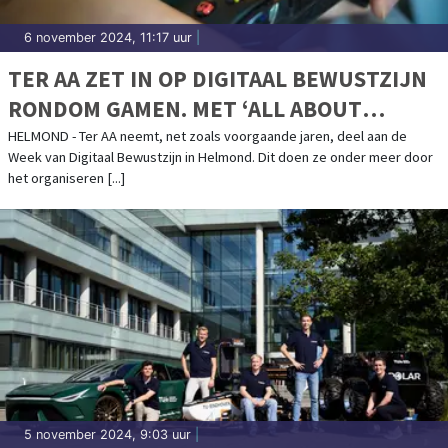
6 november 2024, 11:17 uur
|
TER AA ZET IN OP DIGITAAL BEWUSTZIJN
RONDOM GAMEN. MET ‘ALL ABOUT
GAMING’ EVENT OP WOENSDAG 27
HELMOND - Ter AA neemt, net zoals voorgaande jaren, deel aan de
Week van Digitaal Bewustzijn in Helmond. Dit doen ze onder meer door
NOVEMBER
het organiseren [...]
5 november 2024, 9:03 uur
|