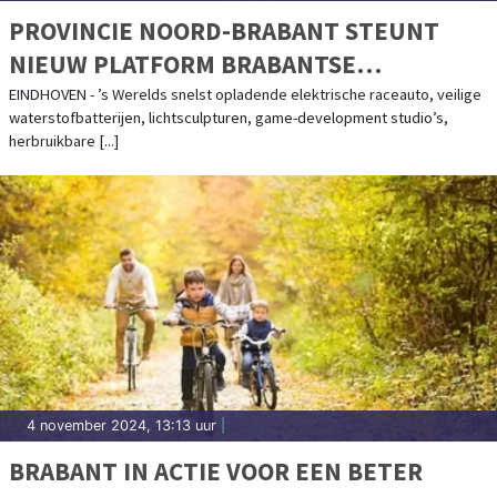
PROVINCIE NOORD-BRABANT STEUNT
NIEUW PLATFORM BRABANTSE
STUDENTENTEAMS MET 2.8 MILJOEN
EINDHOVEN - ’s Werelds snelst opladende elektrische raceauto, veilige
waterstofbatterijen, lichtsculpturen, game-development studio’s,
EURO
herbruikbare [...]
4 november 2024, 13:13 uur
|
BRABANT IN ACTIE VOOR EEN BETER