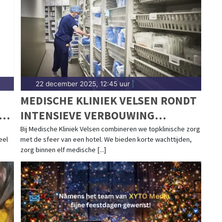
22 december 2025, 12:45 uur
|
MEDISCHE KLINIEK VELSEN RONDT
P
INTENSIEVE VERBOUWING
HOOFDGEBOUW AF
Bij Medische Kliniek Velsen combineren we topklinische zorg
eel
met de sfeer van een hotel. We bieden korte wachttijden,
zorg binnen elf medische [...]