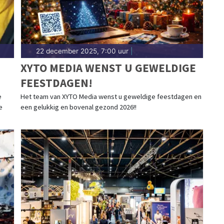
22 december 2025, 7:00 uur
|
XYTO MEDIA WENST U GEWELDIGE
FEESTDAGEN!
e
Het team van XYTO Media wenst u geweldige feestdagen en
e
een gelukkig en bovenal gezond 2026!!