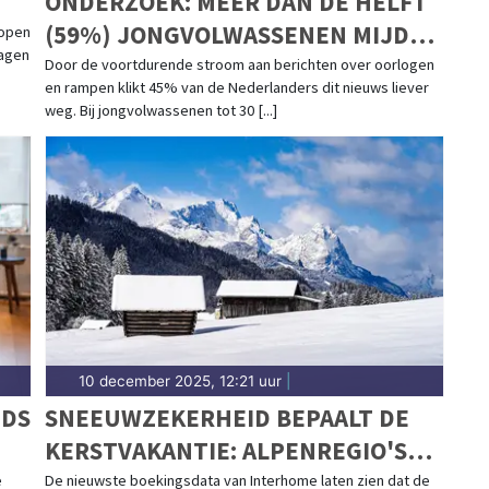
ONDERZOEK: MEER DAN DE HELFT
(59%) JONGVOLWASSENEN MIJDT
hopen
dagen
HET LIEFST OORLOGSNIEUWS
Door de voortdurende stroom aan berichten over oorlogen
en rampen klikt 45% van de Nederlanders dit nieuws liever
weg. Bij jongvolwassenen tot 30 [...]
10 december 2025, 12:21 uur
|
EDS
SNEEUWZEKERHEID BEPAALT DE
KERSTVAKANTIE: ALPENREGIO'S
BLIJVEN TOPBESTEMMINGEN
e
De nieuwste boekingsdata van Interhome laten zien dat de