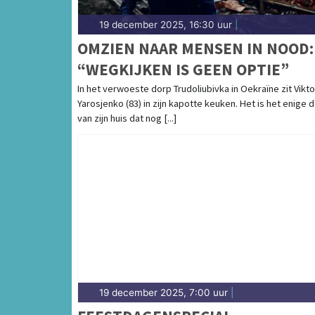
19 december 2025, 16:30 uur
|
OMZIEN NAAR MENSEN IN NOOD:
“WEGKIJKEN IS GEEN OPTIE”
In het verwoeste dorp Trudoliubivka in Oekraïne zit Vikto
Yarosjenko (83) in zijn kapotte keuken. Het is het enige 
van zijn huis dat nog [...]
19 december 2025, 7:00 uur
|