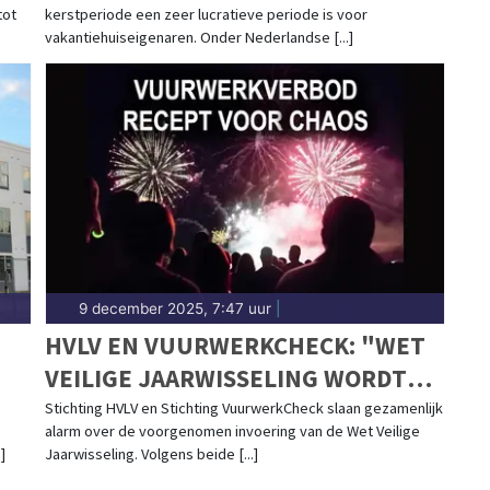
tot
kerstperiode een zeer lucratieve periode is voor
vakantiehuiseigenaren. Onder Nederlandse [...]
9 december 2025, 7:47 uur
|
HVLV EN VUURWERKCHECK: "WET
VEILIGE JAARWISSELING WORDT
EEN RECEPT VOOR CHAOS"
Stichting HVLV en Stichting VuurwerkCheck slaan gezamenlijk
alarm over de voorgenomen invoering van de Wet Veilige
]
Jaarwisseling. Volgens beide [...]