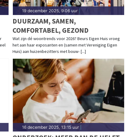
19 december 2025, 9:06 uur
|
DUURZAAM, SAMEN,
COMFORTABEL, GEZOND
r
Wat zijn dé woontrends voor 2026? Beurs Eigen Huis vroeg
deel
het aan haar exposanten en (samen met Vereniging Eigen
Huis) aan huizenbezitters met bouw- [...]
16 december 2025, 13:15 uur
|