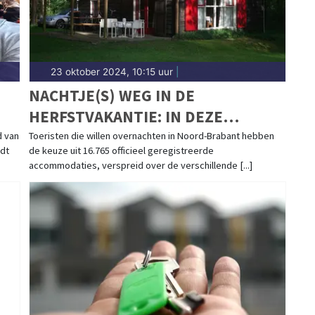
23 oktober 2024, 10:15 uur
|
NACHTJE(S) WEG IN DE
HERFSTVAKANTIE: IN DEZE
BRABANTSE GEMEENTEN VIND JE
d van
Toeristen die willen overnachten in Noord-Brabant hebben
ndt
de keuze uit 16.765 officieel geregistreerde
DE MEESTE (EN OUDSTE)
accommodaties, verspreid over de verschillende [...]
ACCOMMODATIES