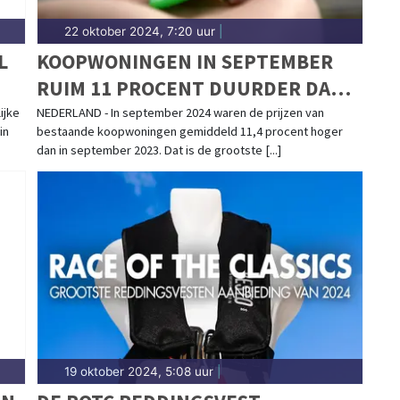
22 oktober 2024, 7:20 uur
|
L
KOOPWONINGEN IN SEPTEMBER
RUIM 11 PROCENT DUURDER DAN
JAAR EERDER
ijke
NEDERLAND - In september 2024 waren de prijzen van
in
bestaande koopwoningen gemiddeld 11,4 procent hoger
dan in september 2023. Dat is de grootste [...]
19 oktober 2024, 5:08 uur
|