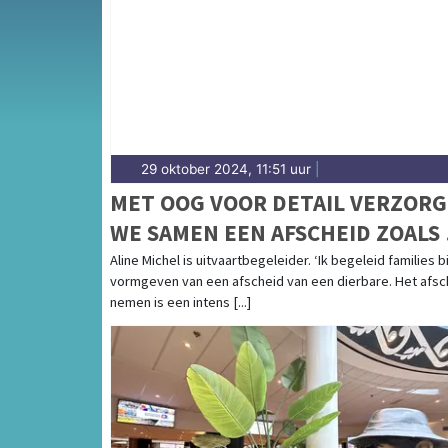
29 oktober 2024, 11:51 uur
|
MET OOG VOOR DETAIL VERZOR
WE SAMEN EEN AFSCHEID ZOALS
DAT WENST
Aline Michel is uitvaartbegeleider. ‘Ik begeleid families bi
vormgeven van een afscheid van een dierbare. Het afsc
nemen is een intens [...]