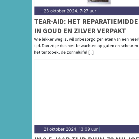
23 oktober 2024, 7:27 uur
|
TEAR-AID: HET REPARATIEMIDDE
IN GOUD EN ZILVER VERPAKT
Wie lekker weg is, wil onbezorgd genieten van een heerl
tijd. Dan zit je dus niet te wachten op gaten en scheuren 
het tentdoek, de zonneluifel [...]
21 oktober 2024, 13:09 uur
|