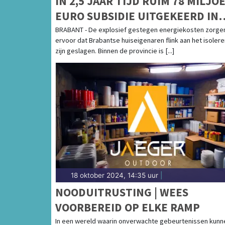
IN 2,5 JAAR TIJD RUIM 78 MILJO
EURO SUBSIDIE UITGEKEERD IN
BRABANT VOOR WONINGISOLATI
BRABANT - De explosief gestegen energiekosten zorge
ervoor dat Brabantse huiseigenaren flink aan het isolere
zijn geslagen. Binnen de provincie is [...]
18 oktober 2024, 14:35 uur
|
NOODUITRUSTING | WEES
VOORBEREID OP ELKE RAMP
In een wereld waarin onverwachte gebeurtenissen kunn