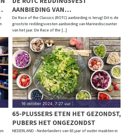
EN
DE ROTC REDDINGSVEST
AANBIEDING VAN
E
MARINEDISCOUNTER IS TERUG!
n
De Race of the Classics (ROTC) aanbieding is terug! Dit is de
n
grootste reddingsvesten aanbieding van Marinediscounter
van het jaar. De Race of the [...]
16 oktober 2024, 7:27 uur
|
65-PLUSSERS ETEN HET GEZONDST,
PUBERS HET ONGEZONDST
en
NEDERLAND - Nederlanders van 65 jaar of ouder maakten in