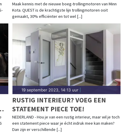
GEMAAKT
n
Maak kennis met de nieuwe boeg-trollingmotoren van Minn
S-
Kota. QUEST is de krachtigste lijn trollingmotoren ooit
gemaakt, 30% efficiënter en tot wel [...]
19 september 2023, 14:13 uur
|
RUSTIG INTERIEUR? VOEG EEN
STATEMENT PIECE TOE!
e
NEDERLAND - Hou je van een rustig interieur, maar wil je toch
6
een statement piece waar je écht indruk mee kan maken?
Dan zijn er verschillende [...]