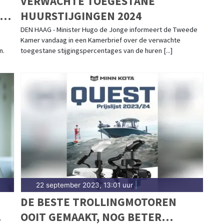
VERWACHTE TOEGESTANE
EN
HUURSTIJGINGEN 2024
D
DEN HAAG - Minister Hugo de Jonge informeert de Tweede
Kamer vandaag in een Kamerbrief over de verwachte
n.
toegestane stijgingspercentages van de huren [...]
22 september 2023, 13:01 uur
|
N
DE BESTE TROLLINGMOTOREN
OOIT GEMAAKT, NOG BETER