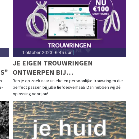
1 oktober 2023, 6:45 uur
|
N
JE EIGEN TROUWRINGEN
MS”
ONTWERPEN BIJ
TROUWRINGENVOORDEEL.NL MET
n
Ben je op zoek naar unieke en persoonlijke trouwringen die
S-
perfect passen bij jullie liefdesverhaal? Dan hebben wij dé
100 EURO SHOPTEGOED
oplossing voor jou!