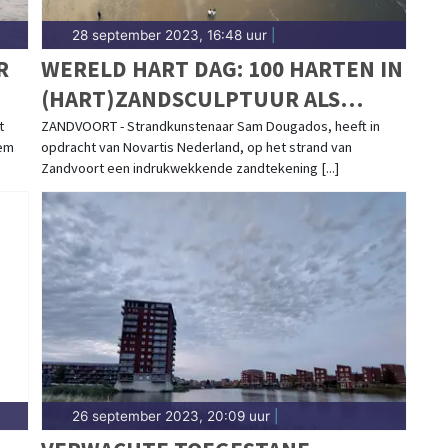
28 september 2023, 16:48 uur
|
R
WERELD HART DAG: 100 HARTEN IN
(HART)ZANDSCULPTUUR ALS
SYMBOOL VOOR IMPACT HART- EN
t
ZANDVOORT - Strandkunstenaar Sam Dougados, heeft in
hem
opdracht van Novartis Nederland, op het strand van
VAATZIEKTEN IN NEDERLAND
Zandvoort een indrukwekkende zandtekening [...]
26 september 2023, 20:09 uur
|