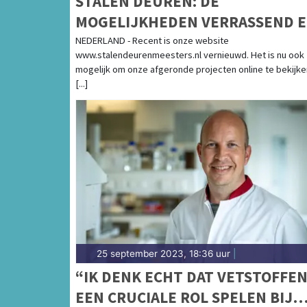
STALEN DEUREN: DE
MOGELIJKHEDEN VERRASSEND 
HET WOONGENOT VERBLUFFEN
NEDERLAND - Recent is onze website
www.stalendeurenmeesters.nl vernieuwd. Het is nu ook
mogelijk om onze afgeronde projecten online te bekijke
[...]
25 september 2023, 18:36 uur
|
“IK DENK ECHT DAT VETSTOFFE
EEN CRUCIALE ROL SPELEN BIJ