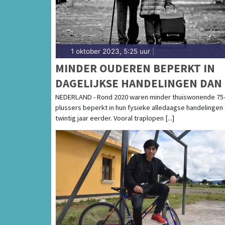
1 oktober 2023, 5:25 uur
|
MINDER OUDEREN BEPERKT IN
DAGELIJKSE HANDELINGEN DAN 
JAAR GELEDEN
NEDERLAND - Rond 2020 waren minder thuiswonende 75
plussers beperkt in hun fysieke alledaagse handelingen
twintig jaar eerder. Vooral traplopen [...]