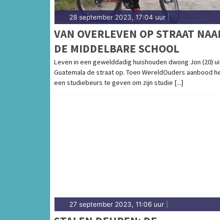
28 september 2023, 17:04 uur
|
VAN OVERLEVEN OP STRAAT NAA
DE MIDDELBARE SCHOOL
Leven in een gewelddadig huishouden dwong Jon (20) ui
Guatemala de straat op. Toen WereldOuders aanbood 
een studiebeurs te geven om zijn studie [...]
27 september 2023, 11:06 uur
|