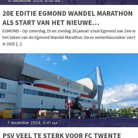
10 december 2024, 8:00 uur
|
20E EDITIE EGMOND WANDEL MARATHON
ALS START VAN HET NIEUWE
WANDELJAAR
EGMOND - Op zaterdag 25 en zondag 26 januari staat Egmond aan Zee in
het teken van de Egmond Wandel Marathon. Deze winterklassieker viert
in 2025 [...]
7 december 2024, 0:41 uur
|
PSV VEEL TE STERK VOOR FC TWENTE