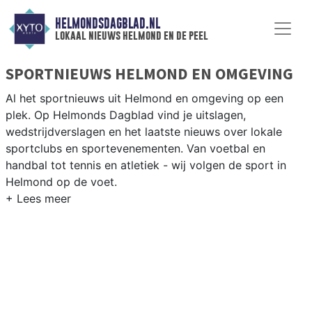
HELMONDSDAGBLAD.NL
lokaal nieuws helmond en de peel
SPORTNIEUWS HELMOND EN OMGEVING
Al het sportnieuws uit Helmond en omgeving op een
plek. Op Helmonds Dagblad vind je uitslagen,
wedstrijdverslagen en het laatste nieuws over lokale
sportclubs en sportevenementen. Van voetbal en
handbal tot tennis en atletiek - wij volgen de sport in
Helmond op de voet.
LOKALE SPORT HELMOND
Van Helmond Sport en SV Helmond tot hockey bij
Helmond HC en atletiek bij AV Helmond — de
sportgemeenschap in Helmond is betrokken en actief.
Blijf op de hoogte van alle sportieve uitslagen en
prestaties in Helmond.