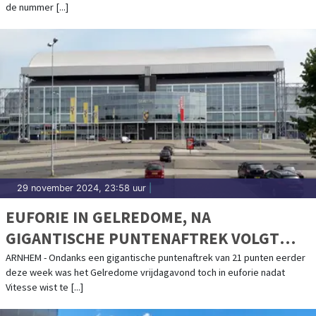
de nummer [...]
29 november 2024, 23:58 uur
|
EUFORIE IN GELREDOME, NA
GIGANTISCHE PUNTENAFTREK VOLGT
WINST OP HELMOND SPORT
ARNHEM - Ondanks een gigantische puntenaftrek van 21 punten eerder
deze week was het Gelredome vrijdagavond toch in euforie nadat
Vitesse wist te [...]