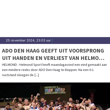
25 november 2024, 23:03 uur
|
ADO DEN HAAG GEEFT UIT VOORSPRONG
UIT HANDEN EN VERLIEST VAN HELMOND
SPORT
HELMOND - Helmond Sport heeft maandagavond een eind gemaakt aan
een mindere reeks door ADO Den Haag te kloppen. Na een 0-1
ruststand sloegen de [...]