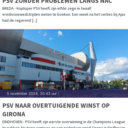
PSV ZONDER PROBLEMEN LANGS NAC
BREDA - Koploper PSV heeft zijn elfde zege in twaalf
eredivisiewedstrijden weten te boeken. Een week na het verlies bij Ajax
had de regerend [...]
5 november 2024, 20:43 uur
|
PSV NAAR OVERTUIGENDE WINST OP
GIRONA
EINDHOVEN - PSV heeft zijn eerste overwinning in de Champions League
te pakken. Na twee remises en een nederlaag werd Girona in Eindhoven