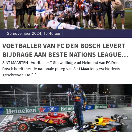
25 november 2024, 15:46 uur
|
VOETBALLER VAN FC DEN BOSCH LEVERT
BIJDRAGE AAN BESTE NATIONS LEAGUE-
CAMPAGNE OOIT VAN THE SOUALIGANS.
SINT MAARTEN - Voetballer T-Shawn Illidge uit Helmond van FC Den
Bosch heeft met de nationale ploeg van Sint Maarten geschiedenis
geschreven. De [...]