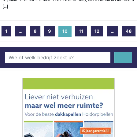
[...]
1
...
8
9
10
(current)
11
12
...
48