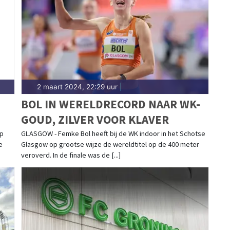
 actief. Blijf op de hoogte van alle sportieve
2 maart 2024, 22:29 uur
|
BOL IN WERELDRECORD NAAR WK-
GOUD, ZILVER VOOR KLAVER
op
GLASGOW - Femke Bol heeft bij de WK indoor in het Schotse
e
Glasgow op grootse wijze de wereldtitel op de 400 meter
veroverd. In de finale was de [...]