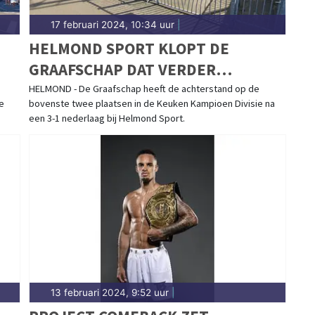
17 februari 2024, 10:34 uur
|
HELMOND SPORT KLOPT DE
GRAAFSCHAP DAT VERDER
ACHTEROP RAAKT BIJ KOPLOPERS
HELMOND - De Graafschap heeft de achterstand op de
e
bovenste twee plaatsen in de Keuken Kampioen Divisie na
een 3-1 nederlaag bij Helmond Sport.
13 februari 2024, 9:52 uur
|