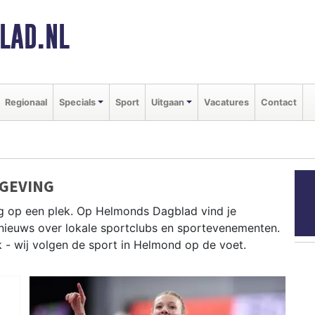
LAD.NL
Regionaal
Specials
Sport
Uitgaan
Vacatures
Contact
GEVING
g op een plek. Op Helmonds Dagblad vind je
e nieuws over lokale sportclubs en sportevenementen.
k - wij volgen de sport in Helmond op de voet.
ey bij Helmond HC en atletiek bij AV Helmond — de