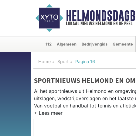
HELMONDSDAGB
lokaal nieuws helmond en de peel
112
Algemeen
Bedrijvengids
Gemeente
Home
Sport
Pagina 16
SPORTNIEUWS HELMOND EN OM
Al het sportnieuws uit Helmond en omgevin
uitslagen, wedstrijdverslagen en het laatst
Van voetbal en handbal tot tennis en atletie
LOKALE SPORT HELMOND
Van Helmond Sport en SV Helmond tot hock