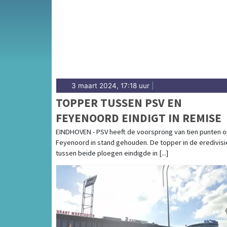
sportgemeenschap in Helmond is betrokken en
uitslagen en prestaties in Helmond.
3 maart 2024, 17:18 uur
|
TOPPER TUSSEN PSV EN
FEYENOORD EINDIGT IN REMISE
EINDHOVEN - PSV heeft de voorsprong van tien punten 
Feyenoord in stand gehouden. De topper in de eredivisi
tussen beide ploegen eindigde in [...]