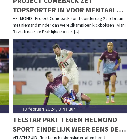
PROJECT COMEBACK ZET
TOPSPORTER IN VOOR MENTAAL
WELZIJN VAN JONGEREN IN
HELMOND - Project Comeback komt donderdag 22 februari
met niemand minder dan wereldkampioen kickboksen Tyjani
HELMOND
Beztati naar de Praktijkschool in [...]
10 februari 2024, 0:41 uur
|
TELSTAR PAKT TEGEN HELMOND
SPORT EINDELIJK WEER EENS DE
VOLLE BUIT
VELSEN-ZUID - Telstar is hekkensluiter-af en heeft