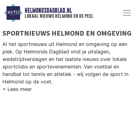
HELMONDSDAGBLAD.NL
lokaal nieuws helmond en de peel
SPORTNIEUWS HELMOND EN OMGEVING
Al het sportnieuws uit Helmond en omgeving op een
plek. Op Helmonds Dagblad vind je uitslagen,
wedstrijdverslagen en het laatste nieuws over lokale
sportclubs en sportevenementen. Van voetbal en
handbal tot tennis en atletiek - wij volgen de sport in
Helmond op de voet.
LOKALE SPORT HELMOND
Van Helmond Sport en SV Helmond tot hockey bij
Helmond HC en atletiek bij AV Helmond — de
sportgemeenschap in Helmond is betrokken en actief.
Blijf op de hoogte van alle sportieve uitslagen en
prestaties in Helmond.