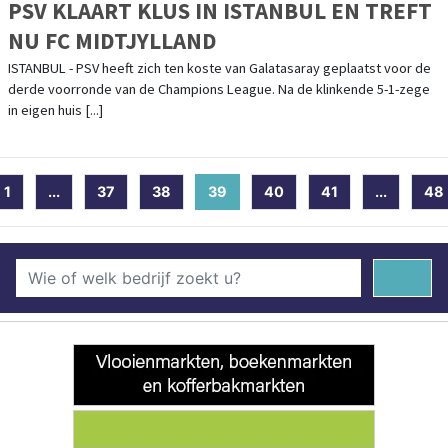
PSV KLAART KLUS IN ISTANBUL EN TREFT
NU FC MIDTJYLLAND
ISTANBUL - PSV heeft zich ten koste van Galatasaray geplaatst voor de
derde voorronde van de Champions League. Na de klinkende 5-1-zege
in eigen huis [...]
1
...
37
38
39
(current)
40
41
...
48