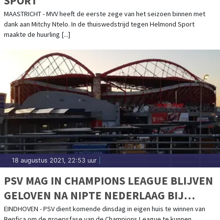
SPORT
MAASTRICHT - MVV heeft de eerste zege van het seizoen binnen met
dank aan Mitchy Ntelo. In de thuiswedstrijd tegen Helmond Sport
maakte de huurling [...]
18 augustus 2021, 22:53 uur
|
PSV MAG IN CHAMPIONS LEAGUE BLIJVEN
GELOVEN NA NIPTE NEDERLAAG BIJ
BENFICA
EINDHOVEN - PSV dient komende dinsdag in eigen huis te winnen van
Benfica om de groepsfase van de Champions League te kunnen