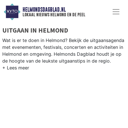
HELMONDSDAGBLAD.NL
lokaal nieuws helmond en de peel
UITGAAN IN HELMOND
Wat is er te doen in Helmond? Bekijk de uitgaansagenda
met evenementen, festivals, concerten en activiteiten in
Helmond en omgeving. Helmonds Dagblad houdt je op
de hoogte van de leukste uitgaanstips in de regio.
EVENEMENTEN HELMOND
Van markten en culturele evenementen tot
muziekfestivals en culinaire events - ontdek het
complete uitgaansaanbod op helmondsdagblad.nl.