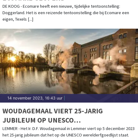
DE KOOG - Ecomare heeft een nieuwe, tijdelijke tentoonstelling:
Doggerland. Het is een reizende tentoonstelling die bij Ecomare een
eigen, Texels [...]
14 november 2023, 16:43 uur
|
WOUDAGEMAAL VIERT 25-JARIG
JUBILEUM OP UNESCO
WERELDERFGOEDLIJST
LEMMER - Het Ir. D.F. Woudagemaal in Lemmer viert op 5 december 2023
het 25-jarig jubileum dat het op de UNESCO werelderfgoedlijst staat.