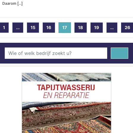
Daarom [...]
1
...
15
16
17
(current)
18
19
...
26