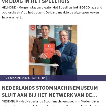
VRIJDAG IN HET SPEELHUIS
HELMOND - Morgen staat in theater Het Speelhuis het 'BOSCO jazz and
pop orchestra' op het podium. De band maakte de afgelopen weken
furore in het [...]
21 februari 2024, 14:54 uur
|
NEDERLANDS STOOMMACHINEMUSEUM
SLUIT AAN BIJ HET NETWERK VAN DE
CANON VAN NEDERLAND
MEDEMBLIK - Het Nederlands Stoommachinemuseum in Medemblik is