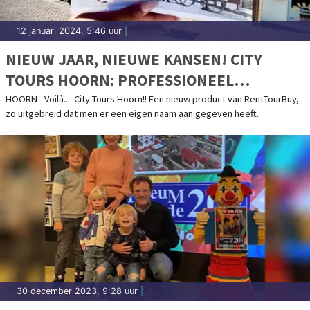
12 januari 2024, 5:46 uur
|
NIEUW JAAR, NIEUWE KANSEN! CITY
TOURS HOORN: PROFESSIONEEL
BEGELEIDE TOURS DOOR HOORN EN
HOORN - Voilà.... City Tours Hoorn!! Een nieuw product van RentTourBuy,
zo uitgebreid dat men er een eigen naam aan gegeven heeft.
WEST-FRIESLAND
30 december 2023, 9:28 uur
|