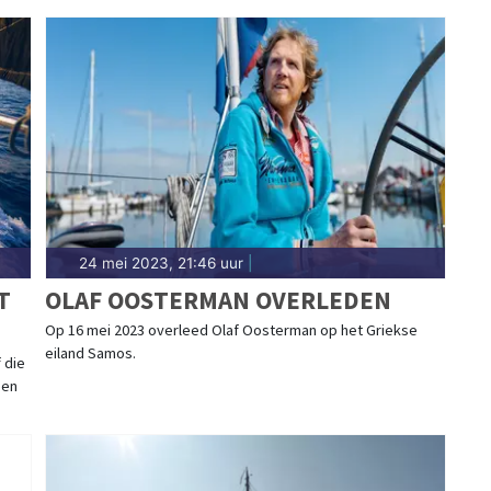
24 mei 2023, 21:46 uur
|
T
OLAF OOSTERMAN OVERLEDEN
Op 16 mei 2023 overleed Olaf Oosterman op het Griekse
eiland Samos.
 die
een