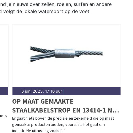
d je nieuws over zeilen, roeien, surfen en andere
 volgt de lokale watersport op de voet.
6 juni 2023, 17:16 uur
|
OP MAAT GEMAAKTE
STAALKABELSTROP EN 13414-1 NU
iets
BESCHIKBAAR BIJ
Er gaat niets boven de precisie en zekerheid die op maat
gemaakte producten bieden, vooral als het gaat om
STAALKABELSTUNTER
industriële uitrusting zoals [...]