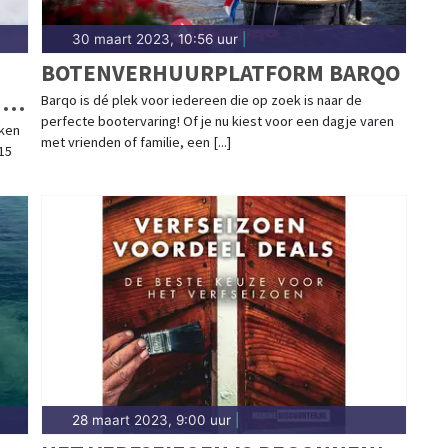
30 maart 2023, 10:56 uur
|
BOTENVERHUURPLATFORM BARQO
N
Barqo is dé plek voor iedereen die op zoek is naar de
perfecte bootervaring! Of je nu kiest voor een dagje varen
ken
met vrienden of familie, een [...]
 15
28 maart 2023, 9:00 uur
|