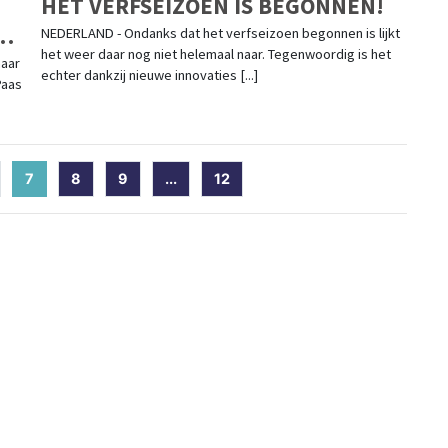
HET VERFSEIZOEN IS BEGONNEN!
NEDERLAND - Ondanks dat het verfseizoen begonnen is lijkt
het weer daar nog niet helemaal naar. Tegenwoordig is het
haar
echter dankzij nieuwe innovaties [...]
Paas
7
(current)
8
9
...
12