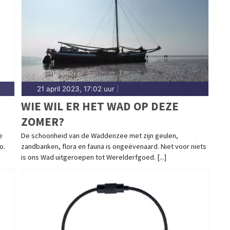
21 april 2023, 17:02 uur
|
WIE WIL ER HET WAD OP DEZE
ZOMER?
e
De schoonheid van de Waddenzee met zijn geulen,
o.
zandbanken, flora en fauna is ongeëvenaard. Niet voor niets
is ons Wad uitgeroepen tot Werelderfgoed. [...]