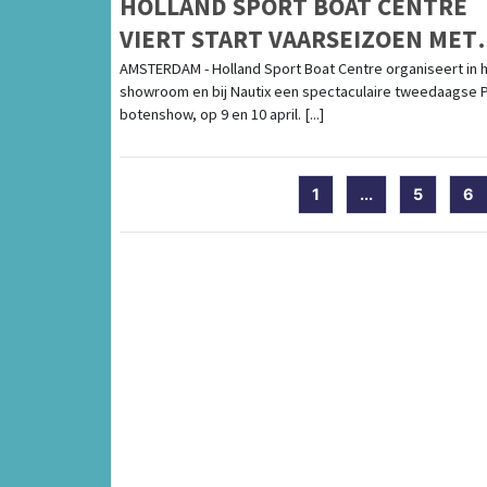
HOLLAND SPORT BOAT CENTRE
VIERT START VAARSEIZOEN MET
TWEEDAAGSE PAAS BOTENSHOW
AMSTERDAM - Holland Sport Boat Centre organiseert in 
showroom en bij Nautix een spectaculaire tweedaagse 
botenshow, op 9 en 10 april. [...]
1
...
5
6