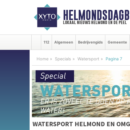
HELMONDSDAGB
lokaal nieuws helmond en de peel
112
Algemeen
Bedrijvengids
Gemeente
Home
Specials
Watersport
Pagina 7
WATERSPORT HELMOND EN OMG