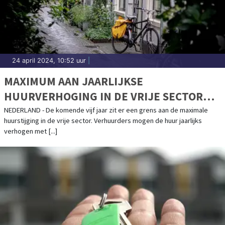
24 april 2024, 10:52 uur
|
MAXIMUM AAN JAARLIJKSE
HUURVERHOGING IN DE VRIJE SECTOR
BLIJFT GELDEN TOT 1 MEI 2029
NEDERLAND - De komende vijf jaar zit er een grens aan de maximale
huurstijging in de vrije sector. Verhuurders mogen de huur jaarlijks
verhogen met [...]