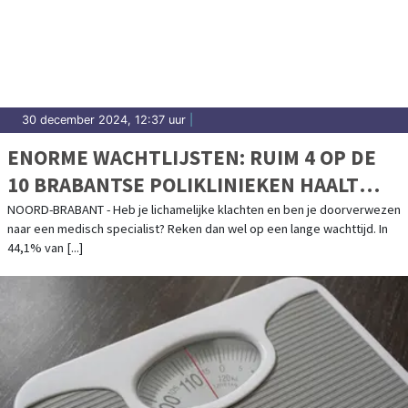
30 december 2024, 12:37 uur
|
ENORME WACHTLIJSTEN: RUIM 4 OP DE
10 BRABANTSE POLIKLINIEKEN HAALT
AFGESPROKEN NORM WACHTTIJDEN NIET
NOORD-BRABANT - Heb je lichamelijke klachten en ben je doorverwezen
naar een medisch specialist? Reken dan wel op een lange wachttijd. In
44,1% van [...]