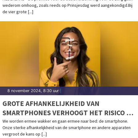
wederom omhoog, zoals reeds op Prinsjesdag werd aangekondigd.Bij
de vier grote [...]
8 november 2024, 8:30 uur
|
GROTE AFHANKELIJKHEID VAN
SMARTPHONES VERHOOGT HET RISICO OP
GEZONDHEIDSPROBLEMEN
We worden ermee wakker en gaan ermee naar bed: de smartphone.
Onze sterke afhankelijkheid van de smartphone en andere apparaten
vergroot de kans op [...]