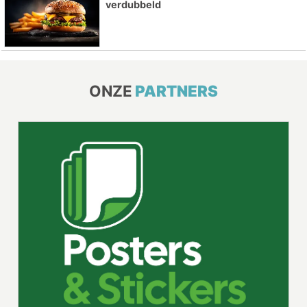
verdubbeld
ONZE
PARTNERS