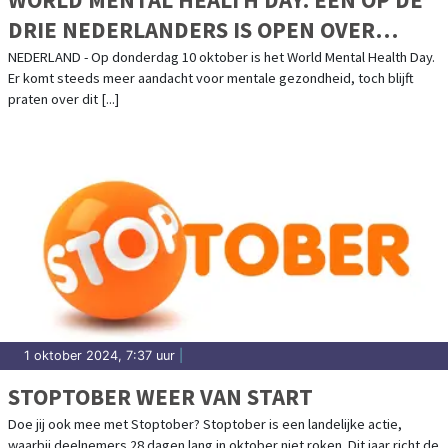
DRIE NEDERLANDERS IS OPEN OVER
MENTALE GEZONDHEID
NEDERLAND - Op donderdag 10 oktober is het World Mental Health Day.
Er komt steeds meer aandacht voor mentale gezondheid, toch blijft
praten over dit [...]
1 oktober 2024, 7:37 uur
|
STOPTOBER WEER VAN START
Doe jij ook mee met Stoptober? Stoptober is een landelijke actie,
waarbij deelnemers 28 dagen lang in oktober niet roken. Dit jaar richt de