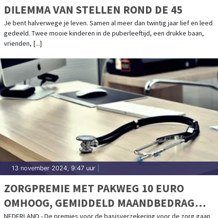
DILEMMA VAN STELLEN ROND DE 45
Je bent halverwege je leven. Samen al meer dan twintig jaar lief en leed
gedeeld. Twee mooie kinderen in de puberleeftijd, een drukke baan,
vrienden, [...]
13 november 2024, 9:47 uur
|
ZORGPREMIE MET PAKWEG 10 EURO
OMHOOG, GEMIDDELD MAANDBEDRAG
KOMT UIT OP 156 EURO
NEDERLAND - De premies voor de basisverzekering voor de zorg gaan