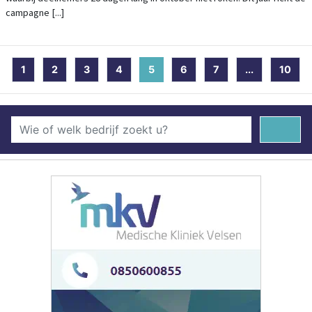
campagne [...]
1
2
3
4
5
(current)
6
7
...
10