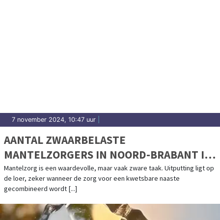
7 november 2024, 10:47 uur
|
AANTAL ZWAARBELASTE
MANTELZORGERS IN NOORD-BRABANT IN
TIEN JAAR TIJD TOEGENOMEN MET 88%
Mantelzorg is een waardevolle, maar vaak zware taak. Uitputting ligt op
de loer, zeker wanneer de zorg voor een kwetsbare naaste
gecombineerd wordt [...]