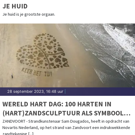
JE HUID
Je huid is je grootste orgaan.
28 september 2023, 16:48 uur
|
WERELD HART DAG: 100 HARTEN IN
(HART)ZANDSCULPTUUR ALS SYMBOOL
VOOR IMPACT HART- EN VAATZIEKTEN IN
ZANDVOORT - Strandkunstenaar Sam Dougados, heeft in opdracht van
Novartis Nederland, op het strand van Zandvoort een indrukwekkende
NEDERLAND
zandtekening [...]