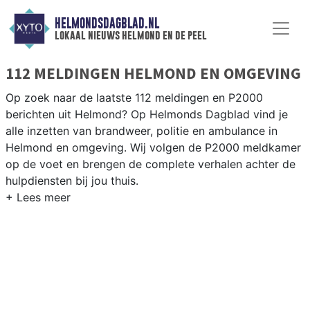
HELMONDSDAGBLAD.NL
lokaal nieuws helmond en de peel
112 MELDINGEN HELMOND EN OMGEVING
Op zoek naar de laatste 112 meldingen en P2000
berichten uit Helmond? Op Helmonds Dagblad vind je
alle inzetten van brandweer, politie en ambulance in
Helmond en omgeving. Wij volgen de P2000 meldkamer
op de voet en brengen de complete verhalen achter de
hulpdiensten bij jou thuis.
P2000 MELDINGEN HELMOND
Van incidenten op de A67 en de N270 tot meldingen in
Helmond-West, Brandevoort en de bedrijventerreinen
rondom de Automotive Campus — onze redactie brengt
het nieuws.