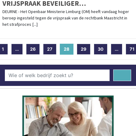
VRIJSPRAAK BEVEILIGER
VROUWENGEVANGENIS
DEURNE - Het Openbaar Ministerie Limburg (OM) heeft vandaag hoger
beroep ingesteld tegen de vrijspraak van de rechtbank Maastricht in
het strafproces [...]
1
...
26
27
28
(current)
29
30
...
71