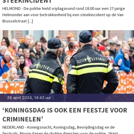
STEEKINCIDENT
HELMOND - De politie hield vrijdagavond rond 18.00 uur een 27-jarige
Helmonder aan voor betrokkenheid bij een steekincident op de Van
Brusselstraat [...]
26 april 2024, 14:43 uur
|
‘KONINGSDAG IS OOK EEN FEESTJE VOOR
CRIMINELEN’
NEDERLAND - Koningsnacht, Koningsdag, Bevrijdingsdag en de
festivals. Mooie dagen én drukke diensten voor de politie. ‘Want