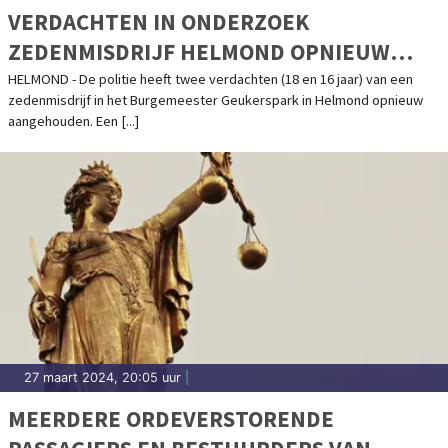
VERDACHTEN IN ONDERZOEK
ZEDENMISDRIJF HELMOND OPNIEUW
AANGEHOUDEN
HELMOND - De politie heeft twee verdachten (18 en 16 jaar) van een
zedenmisdrijf in het Burgemeester Geukerspark in Helmond opnieuw
aangehouden. Een [...]
27 maart 2024, 20:05 uur
|
MEERDERE ORDEVERSTORENDE