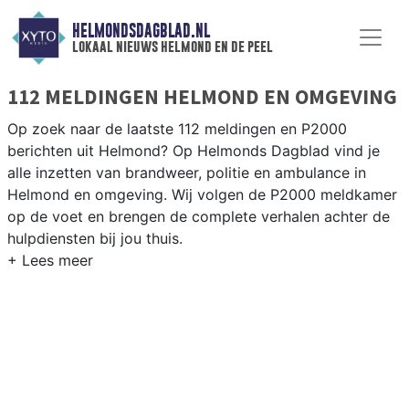
HELMONDSDAGBLAD.NL
lokaal nieuws helmond en de peel
112 MELDINGEN HELMOND EN OMGEVING
Op zoek naar de laatste 112 meldingen en P2000
berichten uit Helmond? Op Helmonds Dagblad vind je
alle inzetten van brandweer, politie en ambulance in
Helmond en omgeving. Wij volgen de P2000 meldkamer
op de voet en brengen de complete verhalen achter de
hulpdiensten bij jou thuis.
P2000 MELDINGEN HELMOND
Van incidenten op de A67 en de N270 tot meldingen in
Helmond-West, Brandevoort en de bedrijventerreinen
rondom de Automotive Campus — onze redactie brengt
het nieuws.