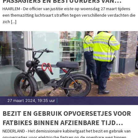
PASSAGIERS EN BESTUURDERS VAN
DRONES VEROORDEELD
HAARLEM - De officier van justitie eiste op woensdag 27 maart tijdens
een themazitting luchtvaart straffen tegen verschillende verdachten die
zich [...]
27 maart 2024, 19:35 uur
|
BEZIT EN GEBRUIK OPVOERSETJES VOOR
FATBIKES BINNEN AFZIENBARE TIJD
VERBODEN
NEDERLAND - Het demissionaire kabinetgaat het bezit en gebruik van
opvoersetjes voor elektrische fietsen op de openbare weg binnen