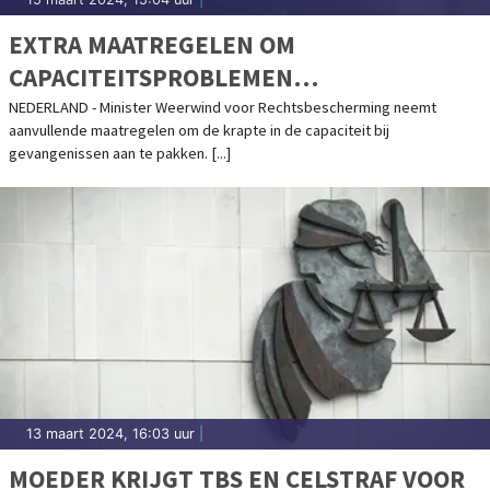
EXTRA MAATREGELEN OM
CAPACITEITSPROBLEMEN
GEVANGENISSEN AAN TE PAKKEN
NEDERLAND - Minister Weerwind voor Rechtsbescherming neemt
aanvullende maatregelen om de krapte in de capaciteit bij
gevangenissen aan te pakken. [...]
13 maart 2024, 16:03 uur
|
MOEDER KRIJGT TBS EN CELSTRAF VOOR