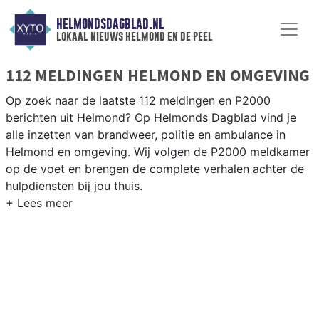
HELMONDSDAGBLAD.NL
lokaal nieuws helmond en de peel
112 MELDINGEN HELMOND EN OMGEVING
Op zoek naar de laatste 112 meldingen en P2000
berichten uit Helmond? Op Helmonds Dagblad vind je
alle inzetten van brandweer, politie en ambulance in
Helmond en omgeving. Wij volgen de P2000 meldkamer
op de voet en brengen de complete verhalen achter de
hulpdiensten bij jou thuis.
P2000 MELDINGEN HELMOND
Van incidenten op de A67 en de N270 tot meldingen in
Helmond-West, Brandevoort en de bedrijventerreinen
rondom de Automotive Campus — onze redactie brengt
het nieuws.