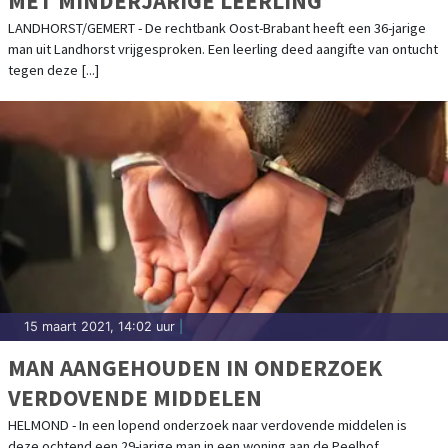
MET MINDERJARIGE LEERLING
LANDHORST/GEMERT - De rechtbank Oost-Brabant heeft een 36-jarige
man uit Landhorst vrijgesproken. Een leerling deed aangifte van ontucht
tegen deze [...]
15 maart 2021, 14:02 uur
|
MAN AANGEHOUDEN IN ONDERZOEK
VERDOVENDE MIDDELEN
HELMOND - In een lopend onderzoek naar verdovende middelen is
deze ochtend een 29-jarige man in een woning aan de Peelhof