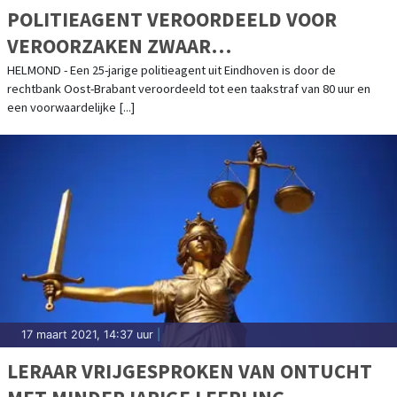
POLITIEAGENT VEROORDEELD VOOR
VEROORZAKEN ZWAAR
VERKEERSONGEVAL IN HELMOND
HELMOND - Een 25-jarige politieagent uit Eindhoven is door de
rechtbank Oost-Brabant veroordeeld tot een taakstraf van 80 uur en
een voorwaardelijke [...]
17 maart 2021, 14:37 uur
|
LERAAR VRIJGESPROKEN VAN ONTUCHT