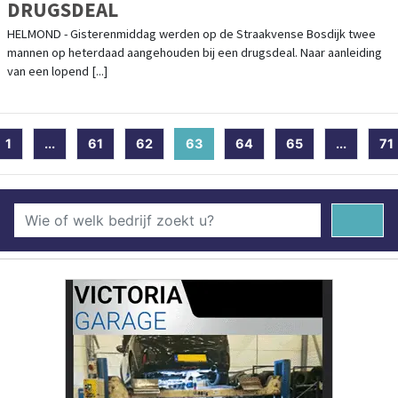
DRUGSDEAL
HELMOND - Gisterenmiddag werden op de Straakvense Bosdijk twee
mannen op heterdaad aangehouden bij een drugsdeal. Naar aanleiding
van een lopend [...]
1
...
61
62
63
(current)
64
65
...
71