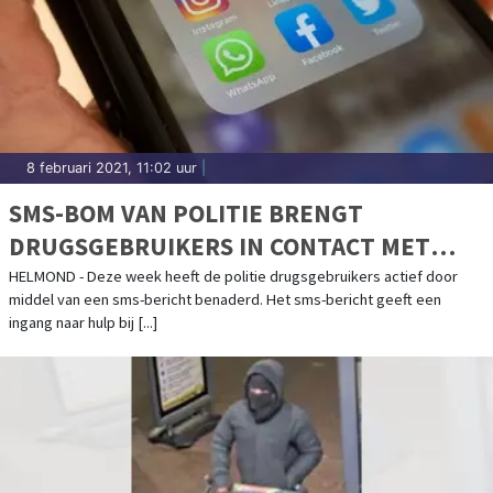
8 februari 2021, 11:02 uur
|
SMS-BOM VAN POLITIE BRENGT
DRUGSGEBRUIKERS IN CONTACT MET
HULPVERLENING
HELMOND - Deze week heeft de politie drugsgebruikers actief door
middel van een sms-bericht benaderd. Het sms-bericht geeft een
ingang naar hulp bij [...]