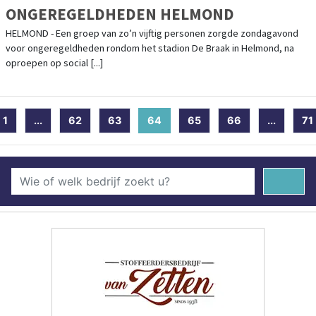
ONGEREGELDHEDEN HELMOND
HELMOND - Een groep van zo’n vijftig personen zorgde zondagavond
voor ongeregeldheden rondom het stadion De Braak in Helmond, na
oproepen op social [...]
1
...
62
63
64
(current)
65
66
...
71