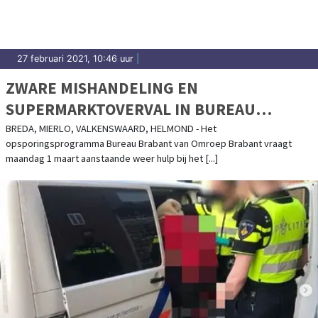
27 februari 2021, 10:46 uur
|
ZWARE MISHANDELING EN
SUPERMARKTOVERVAL IN BUREAU
BRABANT
BREDA, MIERLO, VALKENSWAARD, HELMOND - Het
opsporingsprogramma Bureau Brabant van Omroep Brabant vraagt
maandag 1 maart aanstaande weer hulp bij het [...]