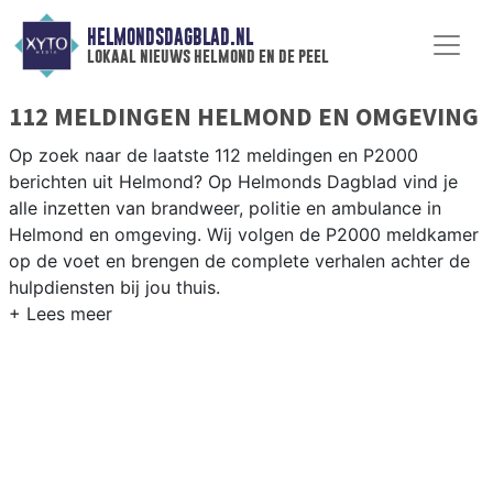
HELMONDSDAGBLAD.NL
lokaal nieuws helmond en de peel
112 MELDINGEN HELMOND EN OMGEVING
Op zoek naar de laatste 112 meldingen en P2000
berichten uit Helmond? Op Helmonds Dagblad vind je
alle inzetten van brandweer, politie en ambulance in
Helmond en omgeving. Wij volgen de P2000 meldkamer
op de voet en brengen de complete verhalen achter de
hulpdiensten bij jou thuis.
P2000 MELDINGEN HELMOND
Van incidenten op de A67 en de N270 tot meldingen in
Helmond-West, Brandevoort en de bedrijventerreinen
rondom de Automotive Campus — onze redactie brengt
het nieuws.