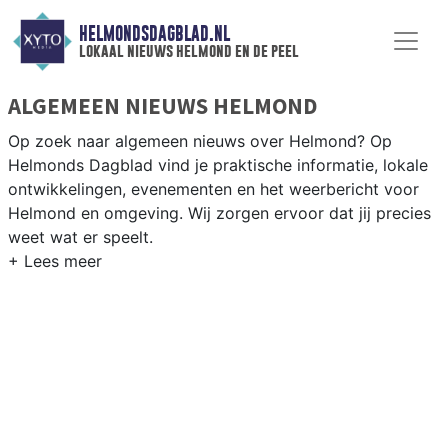
HELMONDSDAGBLAD.NL
lokaal nieuws helmond en de peel
ALGEMEEN NIEUWS HELMOND
Op zoek naar algemeen nieuws over Helmond? Op
Helmonds Dagblad vind je praktische informatie, lokale
ontwikkelingen, evenementen en het weerbericht voor
Helmond en omgeving. Wij zorgen ervoor dat jij precies
weet wat er speelt.
PRAKTISCHE INFORMATIE HELMOND
Van werkzaamheden op de A67 en de Automotive
Campus tot evenementen als het Helmond Culinair en
het weersbericht voor de regio Peelland.