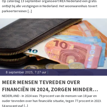
SEPTEMBER
Op zaterdag 13 september organiseert IKEA Nederland een gratis
ontbijt bij alle vestigingen in Nederland. Het woonwarenhuis tovert
parkeerterreinen [...]
8 september 2025, 7:27 uur
|
MEER MENSEN TEVREDEN OVER
FINANCIËN IN 2024, ZORGEN MINDER
GROOT
NEDERLAND - In 2024 was 79 procent van de mensen van 18 jaar en
ouder tevreden over hun financiële situatie, tegen 77 procent in 2023.
54 procent gaf [...]