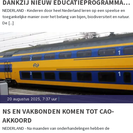
DANKZIJ NIEUW EDUCATIEPROGRAMMA
VAN DE BIJENSTICHTING
NEDERLAND - Kinderen door heel Nederland leren op een speelse en
toegankelijke manier over het belang van bijen, biodiversiteit en natuur.
De [...]
20 augustus 2025, 7:37 uur
|
NS EN VAKBONDEN KOMEN TOT CAO-
AKKOORD
NEDERLAND - Na maanden van onderhandelingen hebben de