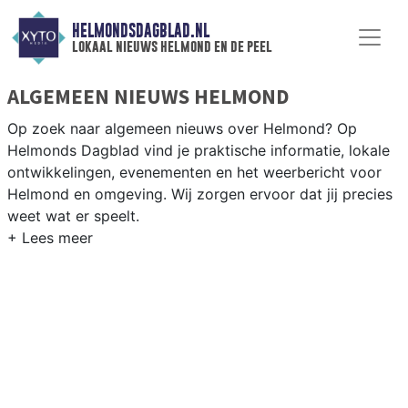
HELMONDSDAGBLAD.NL
lokaal nieuws helmond en de peel
ALGEMEEN NIEUWS HELMOND
Op zoek naar algemeen nieuws over Helmond? Op
Helmonds Dagblad vind je praktische informatie, lokale
ontwikkelingen, evenementen en het weerbericht voor
Helmond en omgeving. Wij zorgen ervoor dat jij precies
weet wat er speelt.
PRAKTISCHE INFORMATIE HELMOND
Van werkzaamheden op de A67 en de Automotive
Campus tot evenementen als het Helmond Culinair en
het weersbericht voor de regio Peelland.