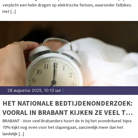
verplicht een helm dragen op elektrische fietsen, waaronder fatbikes.
Het [...]
28 augustus 2025, 10:13 uur
|
HET NATIONALE BEDTIJDENONDERZOEK:
VOORAL IN BRABANT KIJKEN ZE VEEL TV
VOOR HET SLAPENGAAN
BRABANT - Voor veel Brabanders hoort de tv bij het avondritueel: bijna
70% kijkt nog even voor het slapengaan, aanzienlijk meer dan het
landelijk [...]