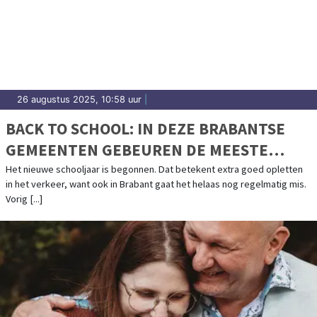
26 augustus 2025, 10:58 uur
|
BACK TO SCHOOL: IN DEZE BRABANTSE
GEMEENTEN GEBEUREN DE MEESTE
FIETSONGEVALLEN
Het nieuwe schooljaar is begonnen. Dat betekent extra goed opletten
in het verkeer, want ook in Brabant gaat het helaas nog regelmatig mis.
Vorig [...]