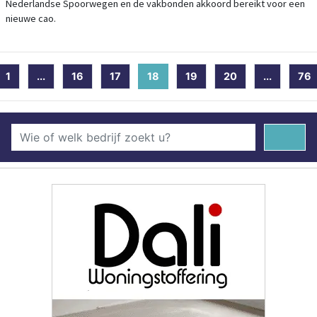
Nederlandse Spoorwegen en de vakbonden akkoord bereikt voor een
nieuwe cao.
1
...
16
17
18
(current)
19
20
...
76