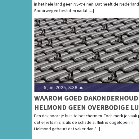
in het hele land geen NS-treinen. Dat heeft de Nederlan
Spoorwegen besloten nadat [...]
5 juni 2025, 8:38 uur
|
WAAROM GOED DAKONDERHOUD 
HELMOND GEEN OVERBODIGE LU
IS
Een dak hoort je huis te beschermen. Toch merk je vaak
dat er iets mis is als de schade al flink is opgelopen. In
Helmond gebeurt dat vaker dan [...]