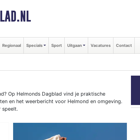
LAD.NL
Regionaal
Specials
Sport
Uitgaan
Vacatures
Contact
d? Op Helmonds Dagblad vind je praktische
nten en het weerbericht voor Helmond en omgeving.
 speelt.
OND
otive Campus tot evenementen als het Helmond