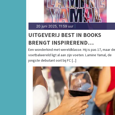
20 juni 2025, 11:59 uur
|
UITGEVERIJ BEST IN BOOKS
BRENGT INSPIREREND
KINDERBOEK UIT OVER LAMINE
Een wonderkind met wereldklasse. Hij is pas 17, maar d
voetbalwereld ligt al aan zijn voeten. Lamine Yamal, de
YAMAL: HET GROOTSTE
jongste debutant ooit bij FC [...]
VOETBALTALENT VAN DEZE
GENERATIE