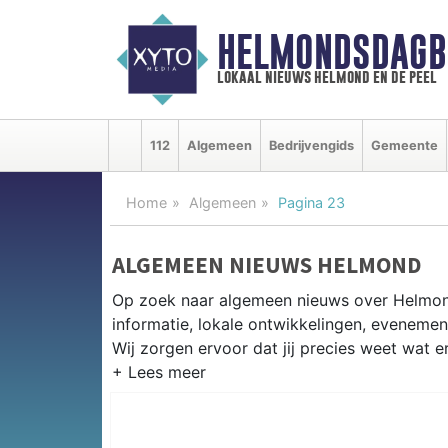
HELMONDSDAGB
lokaal nieuws helmond en de peel
112
Algemeen
Bedrijvengids
Gemeente
Home
Algemeen
Pagina 23
ALGEMEEN NIEUWS HELMOND
Op zoek naar algemeen nieuws over Helmon
informatie, lokale ontwikkelingen, eveneme
Wij zorgen ervoor dat jij precies weet wat er
PRAKTISCHE INFORMATIE HELM
Van werkzaamheden op de A67 en de Autom