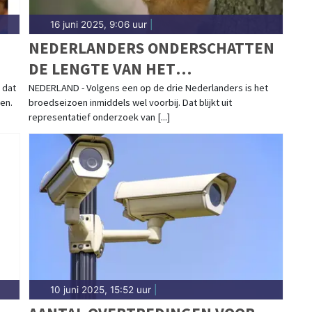
16 juni 2025, 9:06 uur
|
NEDERLANDERS ONDERSCHATTEN
DE LENGTE VAN HET
BROEDSEIZOEN
 dat
NEDERLAND - Volgens een op de drie Nederlanders is het
en.
broedseizoen inmiddels wel voorbij. Dat blijkt uit
representatief onderzoek van [...]
10 juni 2025, 15:52 uur
|