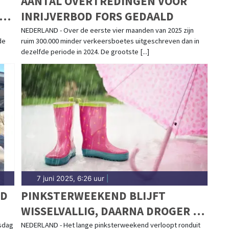
AANTAL OVERTREDINGEN VOOR
AM
INRIJVERBOD FORS GEDAALD
NEDERLAND - Over de eerste vier maanden van 2025 zijn
de
ruim 300.000 minder verkeersboetes uitgeschreven dan in
dezelfde periode in 2024. De grootste [...]
7 juni 2025, 6:26 uur
|
ND
PINKSTERWEEKEND BLIJFT
WISSELVALLIG, DAARNA DROGER EN
ZONNIGER
nsdag
NEDERLAND - Het lange pinksterweekend verloopt ronduit