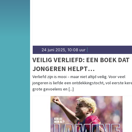
Culinair en het weersbericht voor de regio P
24 juni 2025, 10:08 uur
|
VEILIG VERLIEFD: EEN BOEK DAT
JONGEREN HELPT
PARTNERGEWELD TE HERKENN
Verliefd zijn is mooi – maar niet altijd veilig. Voor veel
jongeren is liefde een ontdekkingstocht, vol eerste ker
EN TE VOORKOMEN
grote gevoelens en [...]