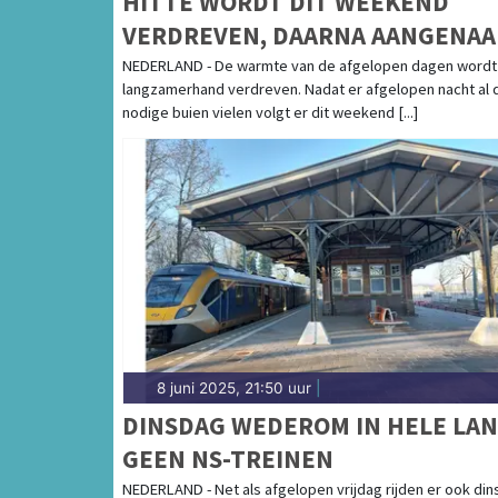
HITTE WORDT DIT WEEKEND
VERDREVEN, DAARNA AANGENA
ZOMERWEER
NEDERLAND - De warmte van de afgelopen dagen wordt
langzamerhand verdreven. Nadat er afgelopen nacht al 
nodige buien vielen volgt er dit weekend [...]
8 juni 2025, 21:50 uur
|
DINSDAG WEDEROM IN HELE LA
GEEN NS-TREINEN
NEDERLAND - Net als afgelopen vrijdag rijden er ook di