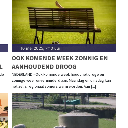
eelland.
10 mei 2025, 7:10 uur
|
OOK KOMENDE WEEK ZONNIG EN
L
AANHOUDEND DROOG
 de
NEDERLAND - Ook komende week houdt het droge en
zonnige weer onverminderd aan. Maandag en dinsdag kan
het zelfs regionaal zomers warm worden. Aan [...]