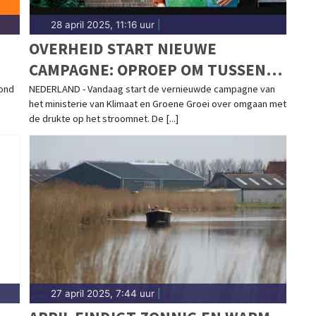
28 april 2025, 11:16 uur
|
OVERHEID START NIEUWE
CAMPAGNE: OPROEP OM TUSSEN
16.00 EN 21.00 MINDER STROOM TE
mond
NEDERLAND - Vandaag start de vernieuwde campagne van
het ministerie van Klimaat en Groene Groei over omgaan met
GEBRUIKEN
de drukte op het stroomnet. De [...]
27 april 2025, 7:44 uur
|