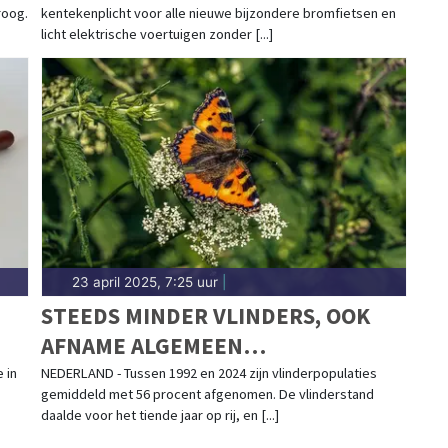
roog.
kentekenplicht voor alle nieuwe bijzondere bromfietsen en
licht elektrische voertuigen zonder [...]
23 april 2025, 7:25 uur
|
STEEDS MINDER VLINDERS, OOK
AFNAME ALGEMEEN
VOORKOMENDE SOORTEN
 in
NEDERLAND - Tussen 1992 en 2024 zijn vlinderpopulaties
gemiddeld met 56 procent afgenomen. De vlinderstand
daalde voor het tiende jaar op rij, en [...]