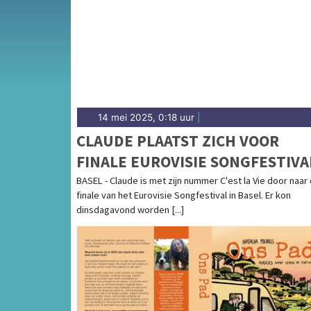
Culinair en het weersbericht voor de regio P
14 mei 2025, 0:18 uur
|
CLAUDE PLAATST ZICH VOOR
FINALE EUROVISIE SONGFESTIVA
BASEL - Claude is met zijn nummer C'est la Vie door naar
finale van het Eurovisie Songfestival in Basel. Er kon
dinsdagavond worden [...]