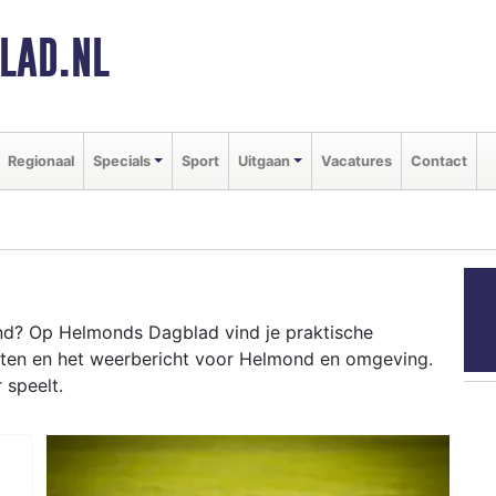
LAD.NL
Regionaal
Specials
Sport
Uitgaan
Vacatures
Contact
d? Op Helmonds Dagblad vind je praktische
nten en het weerbericht voor Helmond en omgeving.
 speelt.
OND
otive Campus tot evenementen als het Helmond