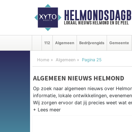
HELMONDSDAGB
lokaal nieuws helmond en de peel
112
Algemeen
Bedrijvengids
Gemeente
Home
Algemeen
Pagina 25
ALGEMEEN NIEUWS HELMOND
Op zoek naar algemeen nieuws over Helmon
informatie, lokale ontwikkelingen, eveneme
Wij zorgen ervoor dat jij precies weet wat er
PRAKTISCHE INFORMATIE HELM
Van werkzaamheden op de A67 en de Autom