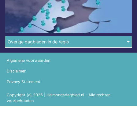
Overige dagbladen in de regio
Algemene voorwaarden
Disclaimer
Privacy Statement
Copyright (c) 2026 | Helmondsdagblad.nl - Alle rechten
voorbehouden