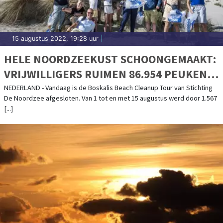
15 augustus 2022, 19:28 uur
|
HELE NOORDZEEKUST SCHOONGEMAAKT:
VRIJWILLIGERS RUIMEN 86.954 PEUKEN
EN 4.408 KILO AFVAL OP VAN STRANDEN
NEDERLAND - Vandaag is de Boskalis Beach Cleanup Tour van Stichting
De Noordzee afgesloten. Van 1 tot en met 15 augustus werd door 1.567
[...]