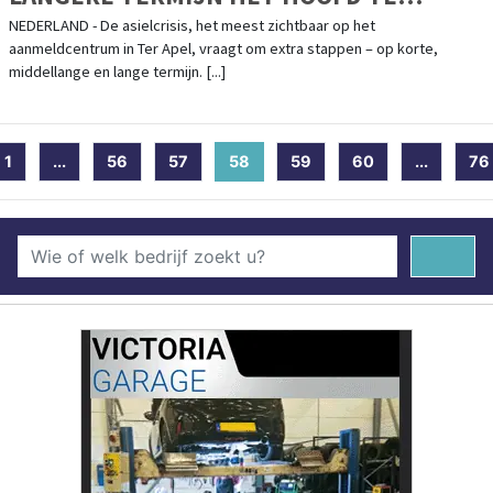
BIEDEN
NEDERLAND - De asielcrisis, het meest zichtbaar op het
aanmeldcentrum in Ter Apel, vraagt om extra stappen – op korte,
middellange en lange termijn. [...]
1
...
56
57
58
(current)
59
60
...
76