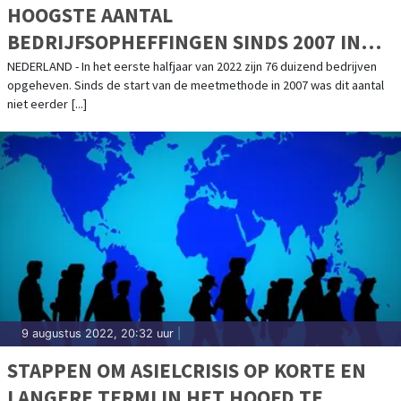
HOOGSTE AANTAL
BEDRIJFSOPHEFFINGEN SINDS 2007 IN
HET EERSTE HALFJAAR
NEDERLAND - In het eerste halfjaar van 2022 zijn 76 duizend bedrijven
opgeheven. Sinds de start van de meetmethode in 2007 was dit aantal
niet eerder [...]
9 augustus 2022, 20:32 uur
|
STAPPEN OM ASIELCRISIS OP KORTE EN
LANGERE TERMIJN HET HOOFD TE