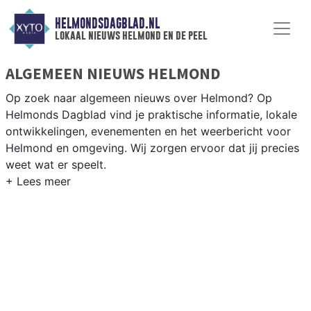
HELMONDSDAGBLAD.NL
lokaal nieuws helmond en de peel
ALGEMEEN NIEUWS HELMOND
Op zoek naar algemeen nieuws over Helmond? Op
Helmonds Dagblad vind je praktische informatie, lokale
ontwikkelingen, evenementen en het weerbericht voor
Helmond en omgeving. Wij zorgen ervoor dat jij precies
weet wat er speelt.
PRAKTISCHE INFORMATIE HELMOND
Van werkzaamheden op de A67 en de Automotive
Campus tot evenementen als het Helmond Culinair en
het weersbericht voor de regio Peelland.