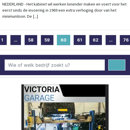
NEDERLAND - Het kabinet wil werken lonender maken en voert voor het
eerst sinds de invoering in 1969 een extra verhoging door van het
minimumloon. De [...]
1
...
58
59
60
(current)
61
62
...
76