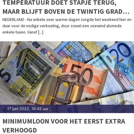
TEMPERATUUR DOET STAPJE TERUG,
MAAR BLIJFT BOVEN DE TWINTIG GRADEN
BIJ OFFICIËLE START ZOMER
NEDERLAND - Na enkele zeer warme dagen zorgde het weekend hier en
daar voor de nodige verkoeling, door zowel een zeewind alsmede
enkele buien. Vanaf [...]
17 juni 2022, 16:42 uur
|
MINIMUMLOON VOOR HET EERST EXTRA
VERHOOGD