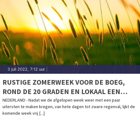
3 juli 2022, 7:12 uur
|
RUSTIGE ZOMERWEEK VOOR DE BOEG,
ROND DE 20 GRADEN EN LOKAAL EEN
BUITJE MOGELIJK
NEDERLAND - Nadat we de afgelopen week weer met een paar
uitersten te maken kregen, van hete dagen tot zware regenval, lijkt de
komende week vrij [...]