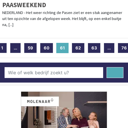
PAASWEEKEND
NEDERLAND - Het weer richting de Pasen ziet er een stuk aangenamer
uit ten opzichte van de afgelopen week. Het blijft, op een enkel buitje
na, [...]
1
...
59
60
61
(current)
62
63
...
76