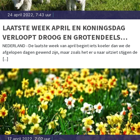
24 april 2022, 7:43 uur
|
LAATSTE WEEK APRIL EN KONINGSDAG
VERLOOPT DROOG EN GROTENDEELS
ZONNIG
NEDERLAND - De laatste week van april begint iets koeler dan we de
afgelopen dagen gewend zijn, maar zoals het er u naar uitziet stijgen de
[...]
17 april 2022, 7:02 uur
|