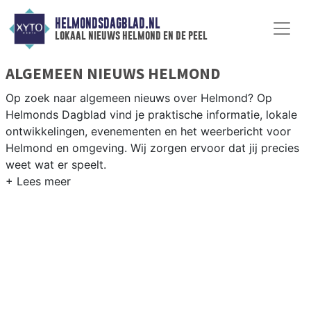
HELMONDSDAGBLAD.NL
lokaal nieuws helmond en de peel
ALGEMEEN NIEUWS HELMOND
Op zoek naar algemeen nieuws over Helmond? Op
Helmonds Dagblad vind je praktische informatie, lokale
ontwikkelingen, evenementen en het weerbericht voor
Helmond en omgeving. Wij zorgen ervoor dat jij precies
weet wat er speelt.
PRAKTISCHE INFORMATIE HELMOND
Van werkzaamheden op de A67 en de Automotive
Campus tot evenementen als het Helmond Culinair en
het weersbericht voor de regio Peelland.