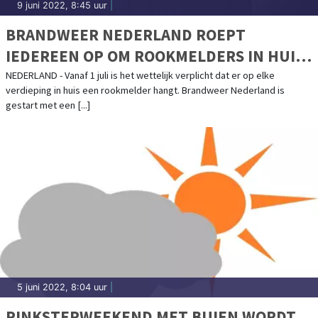
9 juni 2022, 8:45 uur
|
BRANDWEER NEDERLAND ROEPT
IEDEREEN OP OM ROOKMELDERS IN HUIS
OP TE HANGEN
NEDERLAND - Vanaf 1 juli is het wettelijk verplicht dat er op elke
verdieping in huis een rookmelder hangt. Brandweer Nederland is
gestart met een [...]
5 juni 2022, 8:04 uur
|
PINKSTERWEEKEND MET BUIEN WORDT