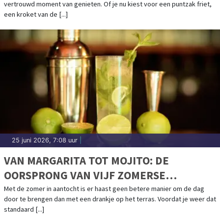
vertrouwd moment van genieten. Of je nu kiest voor een puntzak friet,
een kroket van de [...]
25 juni 2026, 7:08 uur
|
VAN MARGARITA TOT MOJITO: DE
OORSPRONG VAN VIJF ZOMERSE
COCKTAILKLASSIEKERS
Met de zomer in aantocht is er haast geen betere manier om de dag
door te brengen dan met een drankje op het terras. Voordat je weer dat
standaard [...]