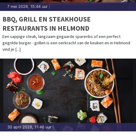
7 mei 2026, 15:44 uur
|
BBQ, GRILL EN STEAKHOUSE
RESTAURANTS IN HELMOND
Een sappige steak, langzaam gegaarde spareribs of een perfect
gegrilde burger - grillen is een oerkracht van de keuken en in Helmond
vind je [...]
30 april 2026, 11:46 uur
|