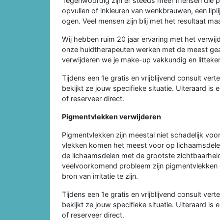
Tegenwoordig zijn er steeds meer mensen die p
opvullen of inkleuren van wenkbrauwen, een liplij
ogen. Veel mensen zijn blij met het resultaat maa
Wij hebben ruim 20 jaar ervaring met het verw
onze huidtherapeuten werken met de meest geav
verwijderen we je make-up vakkundig en litteken
Tijdens een 1e gratis en vrijblijvend consult ver
bekijkt ze jouw specifieke situatie. Uiteraard is 
of reserveer direct.
Pigmentvlekken verwijderen
Pigmentvlekken zijn meestal niet schadelijk vo
vlekken komen het meest voor op lichaamsdelen 
de lichaamsdelen met de grootste zichtbaarheid
veelvoorkomend probleem zijn pigmentvlekken di
bron van irritatie te zijn.
Tijdens een 1e gratis en vrijblijvend consult ver
bekijkt ze jouw specifieke situatie. Uiteraard is 
of reserveer direct.