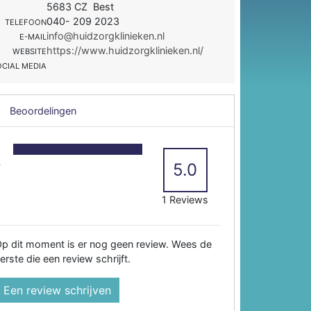
5683 CZ Best
040- 209 2023
TELEFOON
info@huidzorgklinieken.nl
E-MAIL
https://www.huidzorgklinieken.nl/
WEBSITE
OCIAL MEDIA
Beoordelingen
5
4
5.0
3
2
1 Reviews
p dit moment is er nog geen review. Wees de
erste die een review schrijft.
Een review schrijven