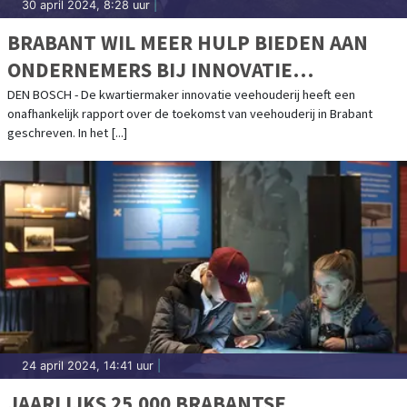
30 april 2024, 8:28 uur
|
BRABANT WIL MEER HULP BIEDEN AAN
ONDERNEMERS BIJ INNOVATIE
VEEHOUDERIJ
DEN BOSCH - De kwartiermaker innovatie veehouderij heeft een
onafhankelijk rapport over de toekomst van veehouderij in Brabant
geschreven. In het [...]
24 april 2024, 14:41 uur
|
JAARLIJKS 25.000 BRABANTSE