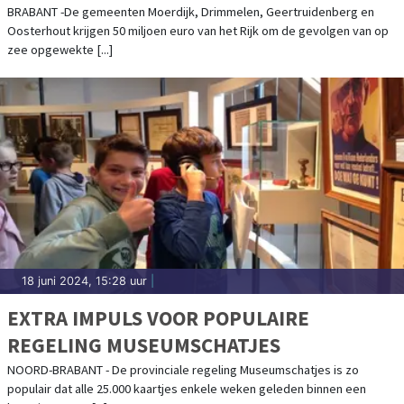
GEERTRUIDENBERG EN OOSTERHOUT
BRABANT -De gemeenten Moerdijk, Drimmelen, Geertruidenberg en
Oosterhout krijgen 50 miljoen euro van het Rijk om de gevolgen van op
zee opgewekte [...]
18 juni 2024, 15:28 uur
|
EXTRA IMPULS VOOR POPULAIRE
REGELING MUSEUMSCHATJES
NOORD-BRABANT - De provinciale regeling Museumschatjes is zo
populair dat alle 25.000 kaartjes enkele weken geleden binnen een