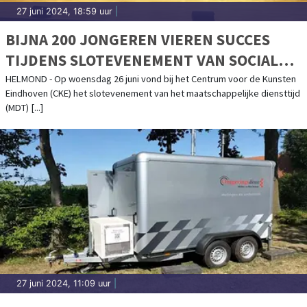
27 juni 2024, 18:59 uur
|
BIJNA 200 JONGEREN VIEREN SUCCES
TIJDENS SLOTEVENEMENT VAN SOCIAL
PROJECTS - WE ARE IN CHARGE (WAIC)
HELMOND - Op woensdag 26 juni vond bij het Centrum voor de Kunsten
Eindhoven (CKE) het slotevenement van het maatschappelijke diensttijd
(MDT) [...]
27 juni 2024, 11:09 uur
|