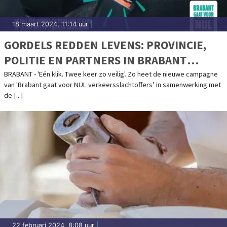
18 maart 2024, 11:14 uur
|
GORDELS REDDEN LEVENS: PROVINCIE,
POLITIE EN PARTNERS IN BRABANT
STARTEN NIEUWE CAMPAGNE
BRABANT - 'Eén klik. Twee keer zo veilig'. Zo heet de nieuwe campagne
van 'Brabant gaat voor NUL verkeersslachtoffers’ in samenwerking met
de [...]
22 februari 2024, 8:08 uur
|