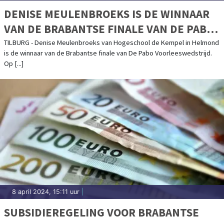
DENISE MEULENBROEKS IS DE WINNAAR
VAN DE BRABANTSE FINALE VAN DE PABO
VOORLEESWEDSTRIJD!
TILBURG - Denise Meulenbroeks van Hogeschool de Kempel in Helmond
is de winnaar van de Brabantse finale van De Pabo Voorleeswedstrijd.
Op [...]
8 april 2024, 15:11 uur
|
SUBSIDIEREGELING VOOR BRABANTSE