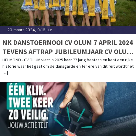
20 maart 2024, 9:16 uur
|
NK DANSTOERNOOI CV OLUM 7 APRIL 2024
TEVENS AFTRAP JUBILEUMJAAR CV OLUM
77
HELMOND - CV OLUM viert in 2025 haar 77 jarig bestaan en kent een rijke
historie waar het gaat om de dansgarde en ter ere van dit feit wordt het
[...]