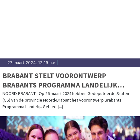
27 maart 2024, 12:19 uur
|
BRABANT STELT VOORONTWERP
BRABANTS PROGRAMMA LANDELIJK
GEBIED VAST
NOORD-BRABANT - Op 26 maart 2024 hebben Gedeputeerde Staten
(GS) van de provincie Noord-Brabant het voorontwerp Brabants
Programma Landelijk Gebied [...]