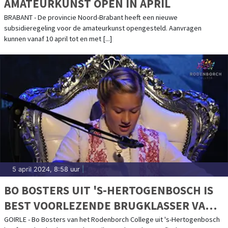
AMATEURKUNST OPEN IN APRIL
BRABANT - De provincie Noord-Brabant heeft een nieuwe
subsidieregeling voor de amateurkunst opengesteld. Aanvragen
kunnen vanaf 10 april tot en met [...]
5 april 2024, 8:58 uur
|
BO BOSTERS UIT 'S-HERTOGENBOSCH IS
BEST VOORLEZENDE BRUGKLASSER VAN
BRABANT!
GOIRLE - Bo Bosters van het Rodenborch College uit 's-Hertogenbosch