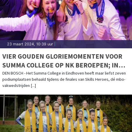
23 maart 2024, 10:39 uur
|
VIER GOUDEN GLORIEMOMENTEN VOOR
SUMMA COLLEGE OP NK BEROEPEN; IN
TOTAAL ZEVEN PODIUMPLAATSEN
DEN BOSCH - Het Summa College in Eindhoven heeft maar liefst zeven
podiumplaatsen behaald tijdens de finales van Skills Heroes, dé mbo-
vakwedstrijden [...]