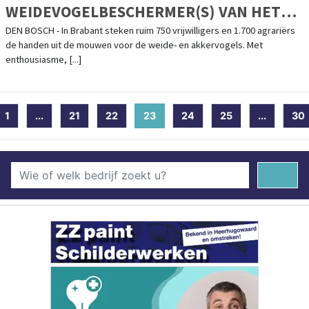
WEIDEVOGELBESCHERMER(S) VAN HET
JAAR
DEN BOSCH - In Brabant steken ruim 750 vrijwilligers en 1.700 agrariërs
de handen uit de mouwen voor de weide- en akkervogels. Met
enthousiasme, [...]
1
...
21
22
23
(current)
24
25
...
30