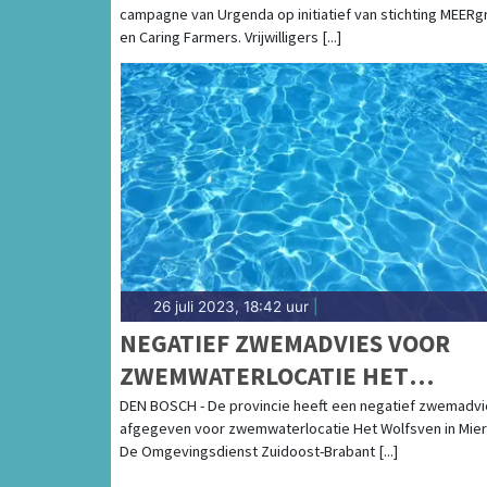
campagne van Urgenda op initiatief van stichting MEERg
en Caring Farmers. Vrijwilligers [...]
26 juli 2023, 18:42 uur
|
NEGATIEF ZWEMADVIES VOOR
ZWEMWATERLOCATIE HET
WOLFSVEN IN MIERLO
DEN BOSCH - De provincie heeft een negatief zwemadvi
afgegeven voor zwemwaterlocatie Het Wolfsven in Mier
De Omgevingsdienst Zuidoost-Brabant [...]