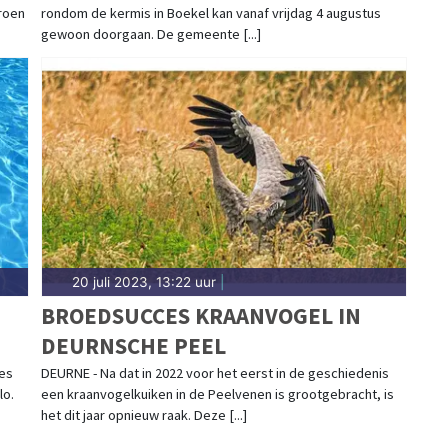
roen
rondom de kermis in Boekel kan vanaf vrijdag 4 augustus
gewoon doorgaan. De gemeente [...]
20 juli 2023, 13:22 uur
|
BROEDSUCCES KRAANVOGEL IN
DEURNSCHE PEEL
es
DEURNE - Na dat in 2022 voor het eerst in de geschiedenis
lo.
een kraanvogelkuiken in de Peelvenen is grootgebracht, is
het dit jaar opnieuw raak. Deze [...]