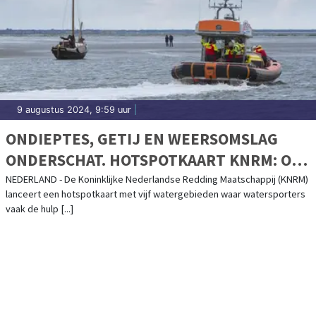
9 augustus 2024, 9:59 uur
|
ONDIEPTES, GETIJ EN WEERSOMSLAG
ONDERSCHAT. HOTSPOTKAART KNRM: OP
DEZE PLEKKEN RAKEN WATERSPORTERS
NEDERLAND - De Koninklijke Nederlandse Redding Maatschappij (KNRM)
lanceert een hotspotkaart met vijf watergebieden waar watersporters
IN PROBLEMEN.
vaak de hulp [...]