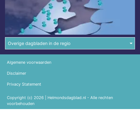
Overige dagbladen in de regio
Algemene voorwaarden
Disclaimer
Privacy Statement
Copyright (c) 2026 | Helmondsdagblad.nl - Alle rechten
voorbehouden