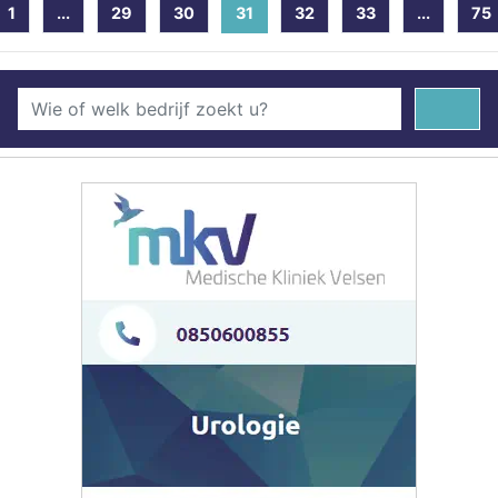
1
...
29
30
31
(current)
32
33
...
75