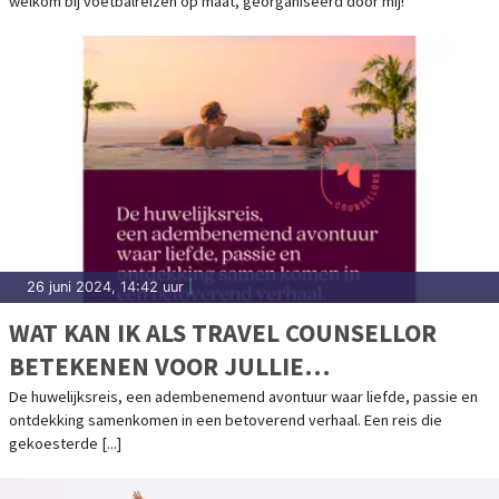
welkom bij voetbalreizen op maat, georganiseerd door mij!
26 juni 2024, 14:42 uur
|
WAT KAN IK ALS TRAVEL COUNSELLOR
BETEKENEN VOOR JULLIE
HUWELIJKSREIS?
De huwelijksreis, een adembenemend avontuur waar liefde, passie en
ontdekking samenkomen in een betoverend verhaal. Een reis die
gekoesterde [...]