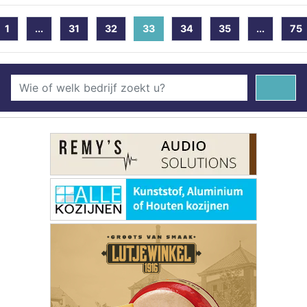
1
...
31
32
33
(current)
34
35
...
75