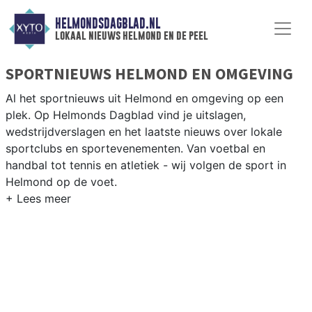
HELMONDSDAGBLAD.NL
lokaal nieuws helmond en de peel
SPORTNIEUWS HELMOND EN OMGEVING
Al het sportnieuws uit Helmond en omgeving op een
plek. Op Helmonds Dagblad vind je uitslagen,
wedstrijdverslagen en het laatste nieuws over lokale
sportclubs en sportevenementen. Van voetbal en
handbal tot tennis en atletiek - wij volgen de sport in
Helmond op de voet.
LOKALE SPORT HELMOND
Van Helmond Sport en SV Helmond tot hockey bij
Helmond HC en atletiek bij AV Helmond — de
sportgemeenschap in Helmond is betrokken en actief.
Blijf op de hoogte van alle sportieve uitslagen en
prestaties in Helmond.