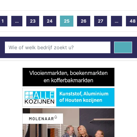
1
...
23
24
25
(current)
26
27
...
48