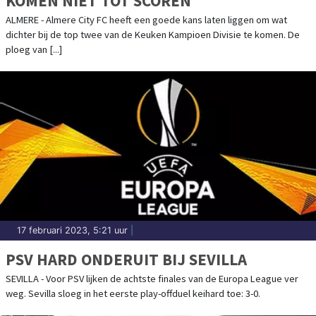
KOMEN NIET TOT SCOREN
ALMERE - Almere City FC heeft een goede kans laten liggen om wat
dichter bij de top twee van de Keuken Kampioen Divisie te komen. De
ploeg van [...]
17 februari 2023, 5:21 uur
|
PSV HARD ONDERUIT BIJ SEVILLA
SEVILLA - Voor PSV lijken de achtste finales van de Europa League ver
weg. Sevilla sloeg in het eerste play-offduel keihard toe: 3-0.