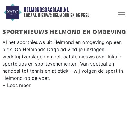
HELMONDSDAGBLAD.NL
lokaal nieuws helmond en de peel
SPORTNIEUWS HELMOND EN OMGEVING
Al het sportnieuws uit Helmond en omgeving op een
plek. Op Helmonds Dagblad vind je uitslagen,
wedstrijdverslagen en het laatste nieuws over lokale
sportclubs en sportevenementen. Van voetbal en
handbal tot tennis en atletiek - wij volgen de sport in
Helmond op de voet.
LOKALE SPORT HELMOND
Van Helmond Sport en SV Helmond tot hockey bij
Helmond HC en atletiek bij AV Helmond — de
sportgemeenschap in Helmond is betrokken en actief.
Blijf op de hoogte van alle sportieve uitslagen en
prestaties in Helmond.