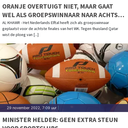
ORANJE OVERTUIGT NIET, MAAR GAAT
WEL ALS GROEPSWINNAAR NAAR ACHTSTE
FINALES
AL KHAWR - Het Nederlands Elftal heeft zich als groepswinnaar
geplaatst voor de achtste finales van het WK. Tegen thuisland Qatar
wist de ploeg van [...]
29 november 2022, 7:09 uur
|
MINISTER HELDER: GEEN EXTRA STEUN