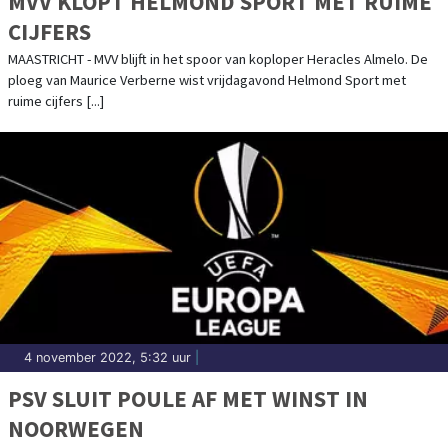
MVV KLOPT HELMOND SPORT MET RUIME
CIJFERS
MAASTRICHT - MVV blijft in het spoor van koploper Heracles Almelo. De
ploeg van Maurice Verberne wist vrijdagavond Helmond Sport met
ruime cijfers [...]
4 november 2022, 5:32 uur
|
PSV SLUIT POULE AF MET WINST IN
NOORWEGEN