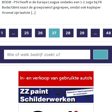
BODØ - PSV heeft in de Europa League ondanks een 1-2 zege bij FK
Bodø/Glimt naast de groepswinst gegrepen, omdat ook koploper
Arsenal zijn laatste [...]
1
...
25
26
27
(current)
28
29
...
48