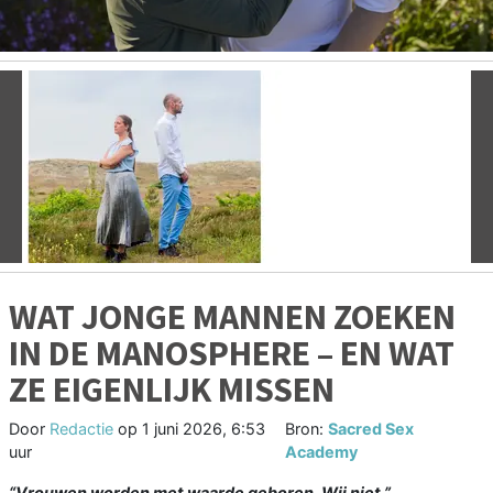
Vorige
V
WAT JONGE MANNEN ZOEKEN
IN DE MANOSPHERE – EN WAT
ZE EIGENLIJK MISSEN
Door
Redactie
op
1 juni 2026, 6:53
Bron:
Sacred Sex
uur
Academy
“Vrouwen worden met waarde geboren. Wij niet.”