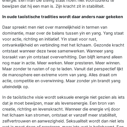
energie. Een man die stevig staat hoeft niet voortdurend te
bewijzen dat hij een man is. Zijn kracht zit in stabiliteit.
In oude taoïstische tradities wordt daar anders naar gekeken
Daar spreekt men niet over mannelijkheid in termen van
dominantie, maar over de balans tussen yin en yang. Yang staat
voor actie, richting en initiatief. Yin staat voor rust,
ontvankelijkheid en verbinding met het lichaam. Gezonde kracht
ontstaat wanneer deze twee samenwerken. Wanneer yang
losraakt van yin ontstaat oververhitting. Dan blijft iemand alleen
nog maar in actie. Meer werken. Meer presteren. Meer winnen.
Maar zonder te rusten of op te laden. Vanuit dat perspectief lijkt
de manosphere een extreme vorm van yang. Alles draait om
actie, competitie en overwinning. Maar zonder yin brandt yang
uiteindelijk op.
In de taoïstische visie wordt seksuele energie niet gezien als iets
dat je moet bewijzen, maar als levensenergie. Een bron van
creatie, richting en levenskracht. Wanneer die energie vrij door
het lichaam kan stromen, ontstaat er vanzelf meer stabiliteit,
zelfvertrouwen en aanwezigheid. Seksualiteit wordt dan niet iets
wat je moet doen of presteren, maar iets wat je belichaamt. Een