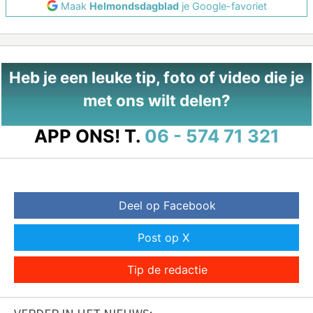
Maak
Helmondsdagblad
je Google-favoriet
Heb je een leuke tip, foto of video die je
met ons wilt delen?
APP ONS!
T.
06 - 574 71 321
Deel op Facebook
Post op X
Tip de redactie