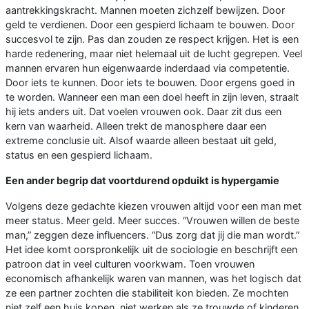
aantrekkingskracht. Mannen moeten zichzelf bewijzen. Door
geld te verdienen. Door een gespierd lichaam te bouwen. Door
succesvol te zijn. Pas dan zouden ze respect krijgen. Het is een
harde redenering, maar niet helemaal uit de lucht gegrepen. Veel
mannen ervaren hun eigenwaarde inderdaad via competentie.
Door iets te kunnen. Door iets te bouwen. Door ergens goed in
te worden. Wanneer een man een doel heeft in zijn leven, straalt
hij iets anders uit. Dat voelen vrouwen ook. Daar zit dus een
kern van waarheid. Alleen trekt de manosphere daar een
extreme conclusie uit. Alsof waarde alleen bestaat uit geld,
status en een gespierd lichaam.
Een ander begrip dat voortdurend opduikt is hypergamie
Volgens deze gedachte kiezen vrouwen altijd voor een man met
meer status. Meer geld. Meer succes. “Vrouwen willen de beste
man,” zeggen deze influencers. “Dus zorg dat jij die man wordt.”
Het idee komt oorspronkelijk uit de sociologie en beschrijft een
patroon dat in veel culturen voorkwam. Toen vrouwen
economisch afhankelijk waren van mannen, was het logisch dat
ze een partner zochten die stabiliteit kon bieden. Ze mochten
niet zelf een huis kopen, niet werken als ze trouwde of kinderen